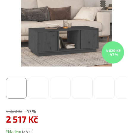
4 820 Kč
–47 %
4 820 Kč
–47 %
2 517 Kč
Měrná cena:
Skladem
(>5 ks)