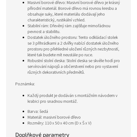
Masivní borové dřevo: Masivní borové dřevo je krásný
přírodní materiál. Borové dřevo má rovnou kresbu a
obsahuje suky, které materiálu dodávají jeho
charakteristický, rustikální vzhled.
Stabilní rám: Dřevěný rám zajišťuje mimořádnou
pevnost a stabilitu.
Dostatek úložného prostoru: Tento odkládací stolek
se 3 přihrádkami a 2 dvířky nabízí dostatek úložného
prostoru pro přehledné uložení různých nezbytností,
které tak budete mít neustále po ruce.
Robustní stolní deska: Stolní deska se skvěle hodí pro
servírování nápojů a občerstvení nebo pro vystavení
různých dekorativních předmětů.
Poznámka:
Každý produkt je dodáván s montážním návodem v
krabici pro snadnou montáž.
Barva: šedá
Materiál: masivní borové dřevo
Rozměry: 110 x 50 x 40 cm (D x Š x V)
Doplňkové parametry