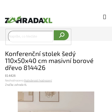
Přejít na obsah
Náku
Hledat
Konferenční stolek šedý
110x50x40 cm masivní borové
dřevo 814426
814426
Průměrné hodnocení produktu je 0,0 z 5 hvězdiček.
Neohodnoceno
Podrobnosti hodnocení
Značka:
zahrada-XL