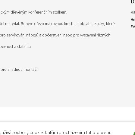
D
sickým dřevěným konferenčním stolkem.
Ka
H
dní materiál. Borové dřevo má rovnou kresbu a obsahuje suky, které
E
í pro servírování nápojů a občerstvení nebo pro vystavení různých
evnost a stabilitu.
i pro snadnou montáž.
užívá soubory cookie. Dalším procházením tohoto webu