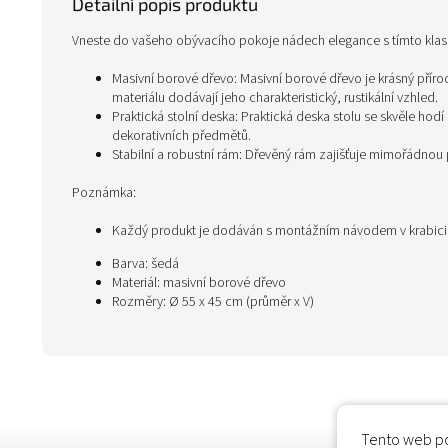
Detailní popis produktu
Vneste do vašeho obývacího pokoje nádech elegance s tímto kla
Masivní borové dřevo: Masivní borové dřevo je krásný příro
materiálu dodávají jeho charakteristický, rustikální vzhled.
Praktická stolní deska: Praktická deska stolu se skvěle hod
dekorativních předmětů.
Stabilní a robustní rám: Dřevěný rám zajišťuje mimořádnou p
Poznámka:
Každý produkt je dodáván s montážním návodem v krabic
Barva: šedá
Materiál: masivní borové dřevo
Rozměry: Ø 55 x 45 cm (průměr x V)
Tento web po