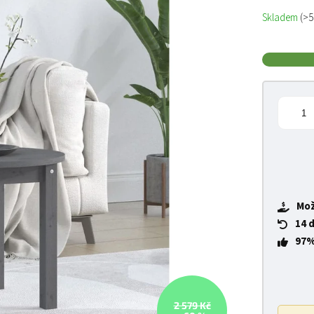
Měrná cena
Skladem
(>5
Mož
14 
97%
2 579 Kč