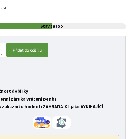
:
 ks)
Stav zásob
Přidat do košíku
nost dobírky
denní záruka vrácení peněz
 zákazníků hodnotí ZAHRADA-XL jako VYNIKAJÍCÍ