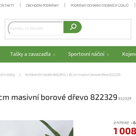
ONTAKTY
OBCHODNÍ PODMÍNKY
PODMÍNKY OCHRANY OSOBNÍCH ÚDAJŮ
Hledat
Tašky a zavazadla
Sportovní náčiní
Kojenc
ční stolky
Konferenční stolek šedý Ø 55 x 45 cm masivní borové dřevo 822329
5 cm masivní borové dřevo 822329
822329
2 579 Kč
–6
1 008