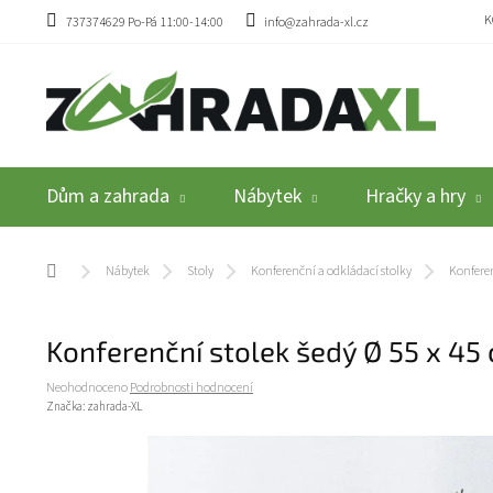
Přejít na obsah
K
737374629 Po-Pá 11:00-14:00
info@zahrada-xl.cz
Dům a zahrada
Nábytek
Hračky a hry
Domů
Nábytek
Stoly
Konferenční a odkládací stolky
Konferen
Konferenční stolek šedý Ø 55 x 4
Průměrné hodnocení produktu je 0,0 z 5 hvězdiček.
Neohodnoceno
Podrobnosti hodnocení
Značka:
zahrada-XL