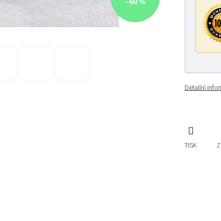
–60 %
Detailní inf
TISK
Z