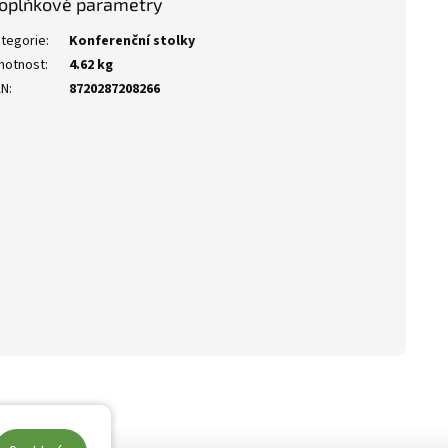
oplňkové parametry
tegorie
:
Konferenční stolky
motnost
:
4.62 kg
AN
:
8720287208266