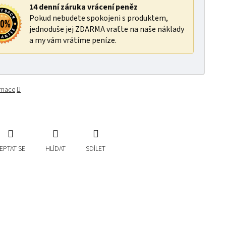
14 denní záruka vrácení peněz
Pokud nebudete spokojeni s produktem,
jednoduše jej ZDARMA vraťte na naše náklady
a my vám vrátíme peníze.
ormace
EPTAT SE
HLÍDAT
SDÍLET