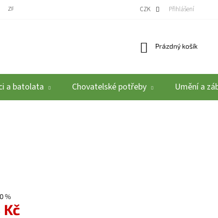
ZPĚTNÝ ODBĚR VYSLOUŽILÝCH ELEKTROZAŘÍZENÍ / BATERIÍ
CZK
REKLAMACE A VRÁCEN
Přihlášení
Nákupní košík
Prázdný košík
i a batolata
Chovatelské potřeby
Umění a zá
0 %
 Kč