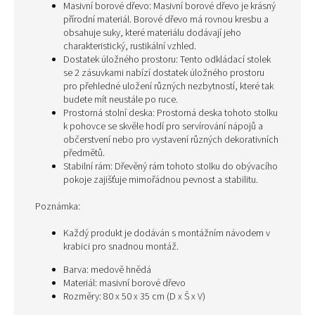
Masivní borové dřevo: Masivní borové dřevo je krásný
přírodní materiál. Borové dřevo má rovnou kresbu a
obsahuje suky, které materiálu dodávají jeho
charakteristický, rustikální vzhled.
Dostatek úložného prostoru: Tento odkládací stolek
se 2 zásuvkami nabízí dostatek úložného prostoru
pro přehledné uložení různých nezbytností, které tak
budete mít neustále po ruce.
Prostorná stolní deska: Prostorná deska tohoto stolku
k pohovce se skvěle hodí pro servírování nápojů a
občerstvení nebo pro vystavení různých dekorativních
předmětů.
Stabilní rám: Dřevěný rám tohoto stolku do obývacího
pokoje zajišťuje mimořádnou pevnost a stabilitu.
Poznámka:
Každý produkt je dodáván s montážním návodem v
krabici pro snadnou montáž.
Barva: medově hnědá
Materiál: masivní borové dřevo
Rozměry: 80 x 50 x 35 cm (D x Š x V)