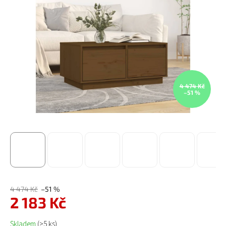
4 474 Kč
–51 %
4 474 Kč
–51 %
2 183 Kč
Měrná cena:
Skladem
(>5 ks)