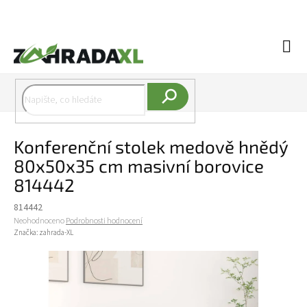
Přejít na obsah
Náku
Hledat
Konferenční stolek medově hnědý
80x50x35 cm masivní borovice
814442
814442
Průměrné hodnocení produktu je 0,0 z 5 hvězdiček.
Neohodnoceno
Podrobnosti hodnocení
Značka:
zahrada-XL