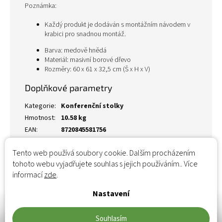
Poznámka:
Každý produkt je dodáván s montážním návodem v
krabici pro snadnou montáž.
Barva: medově hnědá
Materiál: masivní borové dřevo
Rozměry: 60 x 61 x 32,5 cm (Š x H x V)
Doplňkové parametry
Kategorie
:
Konferenční stolky
Hmotnost
:
10.58 kg
EAN
:
8720845581756
Tento web používá soubory cookie. Dalším procházením
tohoto webu vyjadřujete souhlas s jejich používáním.. Více
informací
zde
.
Nastavení
Souhlasím