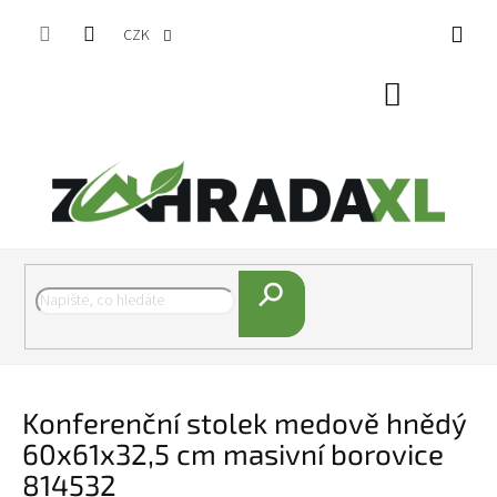
Přejít na obsah
CZK
Nákupní koš
Hledat
Konferenční stolek medově hnědý
60x61x32,5 cm masivní borovice
814532