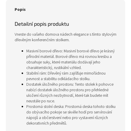
Popis
Detailní popis produktu
Vneste do vašeho domova nádech elegance s tímto stylovým
dřevěným konferenčním stolkem.
Masivní borové dřevo: Masivní borové dřevo je krásný
přírodní materiál. Borové dřevo má rovnou kresbu a
obsahuje suky, které materiálu dodávají jeho
charakteristický, rustikální vzhled.
Stabilní rám: Dřevěný rám zajišťuje mimořádnou
pevnost a stabilitu odkládacího stolku.
Dostatek úložného prostoru: Tento stolek k pohovce
nabízí dostatek úložného prostoru pro přehledné
uložení různých nezbytností, které tak budete mít
neustále po ruce.
Prostorná stolní deska: Prostorná deska tohoto stolku
do obývacího pokoje se skvěle hodí pro servírování
nápojů a občerstvení nebo pro vystavení různých
dekorativních předmětů.