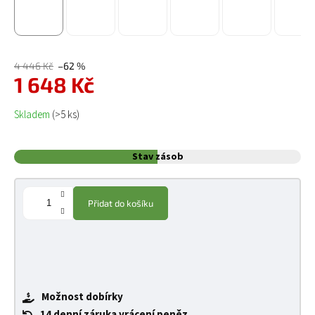
4 446 Kč
–62 %
1 648 Kč
Měrná cena:
Skladem
(>5 ks)
Stav zásob
Přidat do košíku
Možnost dobírky
14 denní záruka vrácení peněz