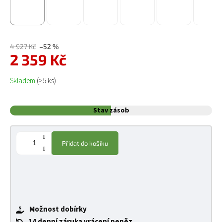
4 927 Kč
–52 %
2 359 Kč
Měrná cena:
Skladem
(>5 ks)
Stav zásob
Přidat do košíku
Možnost dobírky
14 denní záruka vrácení peněz