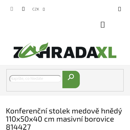
Přejít na obsah
CZK
Nákupní koš
Hledat
Konferenční stolek medově hnědý
110x50x40 cm masivní borovice
814427