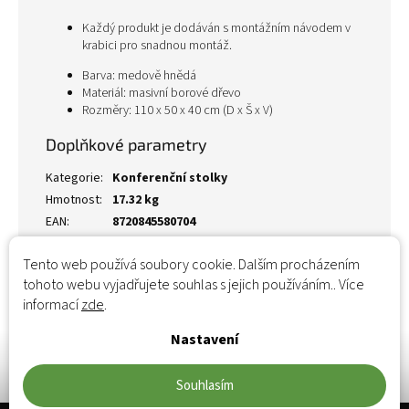
Každý produkt je dodáván s montážním návodem v
krabici pro snadnou montáž.
Barva: medově hnědá
Materiál: masivní borové dřevo
Rozměry: 110 x 50 x 40 cm (D x Š x V)
Doplňkové parametry
Kategorie
:
Konferenční stolky
Hmotnost
:
17.32 kg
EAN
:
8720845580704
Tento web používá soubory cookie. Dalším procházením
tohoto webu vyjadřujete souhlas s jejich používáním.. Více
informací
zde
.
Nastavení
Souhlasím