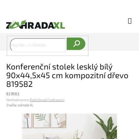
Přejít na obsah
Náku
Hledat
Konferenční stolek lesklý bílý
90x44,5x45 cm kompozitní dřevo
819582
819582
Průměrné hodnocení produktu je 0,0 z 5 hvězdiček.
Neohodnoceno
Podrobnosti hodnocení
Značka:
zahrada-XL