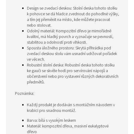
Design se zvedací deskou: Stolní deska tohoto stolku
k pohovce se dá hladce zvednout do pohodlné výšky,
a tím jej přeměnit na místo, kde můžete pracovat
nebo stolovat.
Odolný materiál: Kompozitní dřevo je mimořádně
kvalitní, má hladký povrch a vyznačuje se pevností,
stabilitou a odolností proti vlhkosti.
Spousta úložného prostoru: Skrytá přihrádka pod
zvedací deskou stolu vám usnadní udržovat pořádek
ve věcech.
Robustní stolní deska: Robustní deska tohoto stolku
ke gauči se skvěle hodí pro servírování nápojů a
občerstvení nebo pro vystavení různých dekorativních
předmětů.
Poznámka:
Každý produkt je dodáván s montážním návodem v
krabici pro snadnou montáž.
Barva: bílá s vysokým leskem
Materiál: kompozitní dřeva, masivní eukalyptové
dřevo