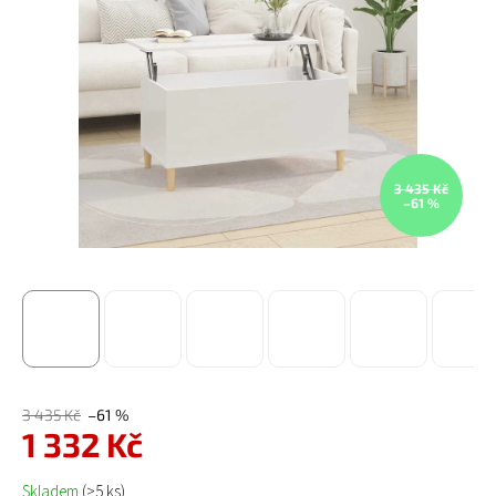
3 435 Kč
–61 %
3 435 Kč
–61 %
1 332 Kč
Měrná cena:
Skladem
(>5 ks)