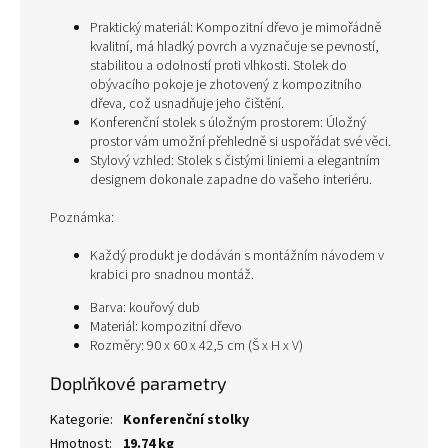
Praktický materiál: Kompozitní dřevo je mimořádně
kvalitní, má hladký povrch a vyznačuje se pevností,
stabilitou a odolností proti vlhkosti. Stolek do
obývacího pokoje je zhotovený z kompozitního
dřeva, což usnadňuje jeho čištění.
Konferenční stolek s úložným prostorem: Úložný
prostor vám umožní přehledně si uspořádat své věci.
Stylový vzhled: Stolek s čistými liniemi a elegantním
designem dokonale zapadne do vašeho interiéru.
Poznámka:
Každý produkt je dodáván s montážním návodem v
krabici pro snadnou montáž.
Barva: kouřový dub
Materiál: kompozitní dřevo
Rozměry: 90 x 60 x 42,5 cm (Š x H x V)
Doplňkové parametry
Kategorie
:
Konferenční stolky
Hmotnost
:
19.74 kg