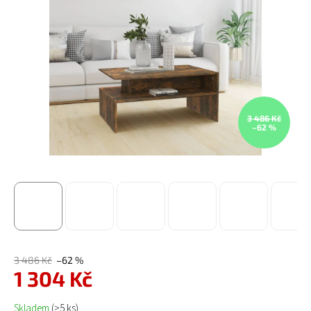
3 486 Kč
–62 %
3 486 Kč
–62 %
1 304 Kč
Měrná cena:
Skladem
(>5 ks)