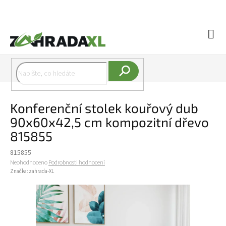
Přejít na obsah
Náku
Hledat
Konferenční stolek kouřový dub
90x60x42,5 cm kompozitní dřevo
815855
815855
Průměrné hodnocení produktu je 0,0 z 5 hvězdiček.
Neohodnoceno
Podrobnosti hodnocení
Značka:
zahrada-XL