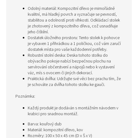
Odolný materiál: Kompozitní dřevo je mimořádně
kvalitní, má hladký povrch a vyznačuje se pevností,
stabilitou a odolností proti vlhkosti. Odkládací stolek
je zhotovený z kompozitního dřeva, což usnadňuje
jeho čištění.
Dostatek úložného prostoru: Tento stolek k pohovce
je vybaven 1 přihrádkou a 1 poličkou, což vám zaručí
dostatek místa pro vaše každodenní potřeby.
Robustní stolní deska: Deska tohoto stolku do
obývacího pokoje nabízí bezpečnou plochu na
servírování občerstvení a nápojů nebo k vystavení
váz, mís s ovocem či jiných dekorací.
Praktická dvířka: Udržujte své věci bez prachu tím, že
je schováte za dvířka tohoto stolku ke gauči.
Poznámka:
Každý produkt je dodáván s montážním návodem v
krabici pro snadnou montáž.
Barva: kouřový dub
Materiál: kompozitní dřevo, kov
Rozměry: 100 x 50 x 45 cm (D x Š x V)