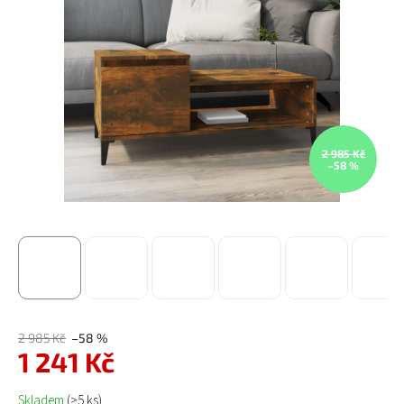
2 985 Kč
–58 %
2 985 Kč
–58 %
1 241 Kč
Měrná cena:
Skladem
(>5 ks)