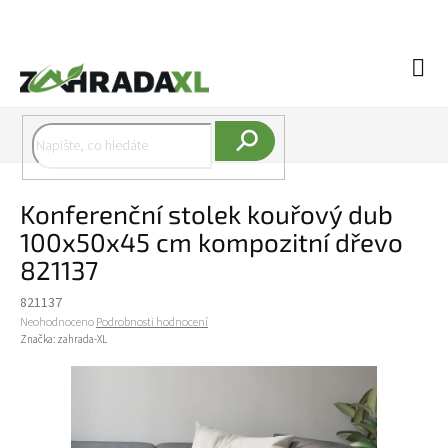
Přejít na obsah
Náku
Hledat
Konferenční stolek kouřový dub
100x50x45 cm kompozitní dřevo
821137
821137
Průměrné hodnocení produktu je 0,0 z 5 hvězdiček.
Neohodnoceno
Podrobnosti hodnocení
Značka:
zahrada-XL