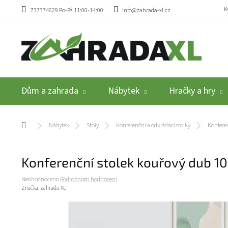
Přejít na obsah
K
737374629 Po-Pá 11:00-14:00
info@zahrada-xl.cz
Dům a zahrada
Nábytek
Hračky a hry
Domů
Nábytek
Stoly
Konferenční a odkládací stolky
Konferen
Konferenční stolek kouřový dub 1
Průměrné hodnocení produktu je 0,0 z 5 hvězdiček.
Neohodnoceno
Podrobnosti hodnocení
Značka:
zahrada-XL