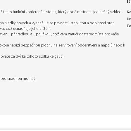
D
ž tento funkční konferenční stolek, který dodá místnosti jedinečný vzhled.
Ka
H
á hladký povrch a vyznačuje se pevností, stabilitou a odolností proti
E
va, což usnadňuje jeho čištění.
aven 1 přihrádkou a 1 poličkou, což vám zaručí dostatek místa pro vaše
pokoje nabízí bezpečnou plochu na servírování občerstvení a nápojů nebo k
hováte za dvířka tohoto stolku ke gauči.
i pro snadnou montáž.