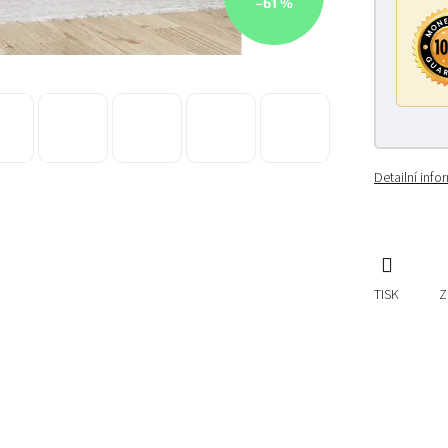
–61 %
Detailní inf
TISK
Z