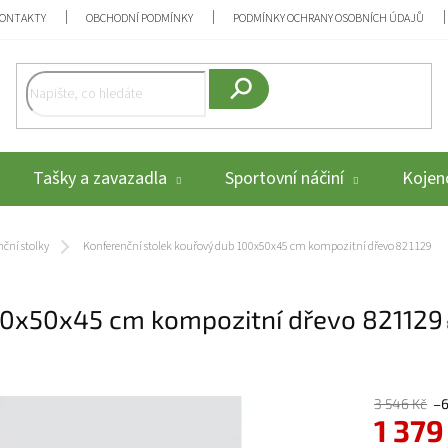
ONTAKTY
OBCHODNÍ PODMÍNKY
PODMÍNKY OCHRANY OSOBNÍCH ÚDAJŮ
Hledat
Tašky a zavazadla
Sportovní náčiní
Kojenc
ční stolky
Konferenční stolek kouřový dub 100x50x45 cm kompozitní dřevo 821129
00x50x45 cm kompozitní dřevo 821129
3 546 Kč
–
1 379