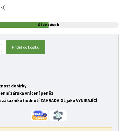
:
 ks)
Stav zásob
Přidat do košíku
nost dobírky
denní záruka vrácení peněz
 zákazníků hodnotí ZAHRADA-XL jako VYNIKAJÍCÍ