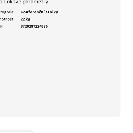
oplňkové parametry
tegorie
:
Konferenční stolky
motnost
:
22 kg
AN
:
8720287224976