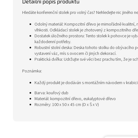
Detailní popis produktu
Hledáte konferenční stolek pro volný čas? Nehledejte nic jiného ne
Odolný materiál: Kompozitní dřevo je mimořádně kvalitní, m
vlhkosti. Odkládací stolek je zhotovený z kompozitního dře
Dostatek úložného prostoru: Tento stolek k pohovce je vyb
každodenní potřeby.
Robustní stolní deska: Deska tohoto stolku do obývacího 
vystavení váz, mís s ovocem či jiných dekorací.
Praktická dvířka: Udržujte své věci bez prachu tím, že je sc
Poznámka:
Každý produkt je dodáván s montážním návodem v krabic
Barva: kouřový dub
Materiál: kompozitní dřevo, eukalyptové dřevo
Rozměry: 100 x 50 x 45 cm (D x Š x V)