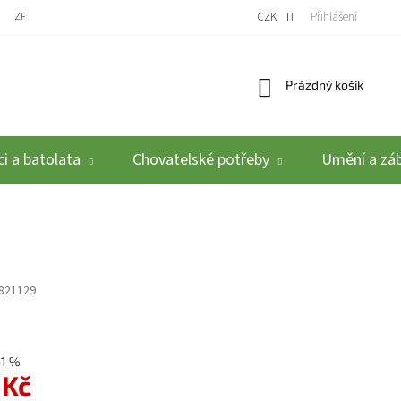
ZPĚTNÝ ODBĚR VYSLOUŽILÝCH ELEKTROZAŘÍZENÍ / BATERIÍ
CZK
REKLAMACE A VRÁCEN
Přihlášení
Nákupní košík
Prázdný košík
i a batolata
Chovatelské potřeby
Umění a zá
821129
61 %
 Kč