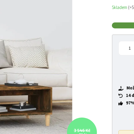
Měrná cena
Skladem
(>5
Mož
14 
97%
3 546 Kč