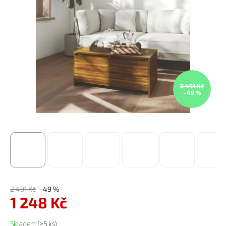
2 491 Kč
–49 %
2 491 Kč
–49 %
1 248 Kč
Měrná cena:
Skladem
(>5 ks)