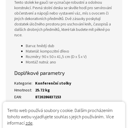
Tento stolek ke gauči se vyznačuje robustní a odolnou
konstrukcí. Pevná stolní deska se skvěle hodí pro servírování
občerstvení a nápojů nebo vystavení váz, mís s ovocem či
jiných dekorativních předmětů. Dvě zásuvky poskytují
dostatek úložného prostoru pro uschování knih, časopisů a
dalších drobných předmětů, které tak budete mít pěkně po
ruce.
Barva: hnědý dub
Materiál: kompozitní dřevo
Rozměry: 90 x 50 x 41,5 cm (D x Š x V)
Montáž nutná: ano
Doplňkové parametry
Kategorie
:
Konferenční stolky
Hmotnost
:
25.72 kg
EAN
:
8720286837153
Tento web používá soubory cookie. Dalším procházením
tohoto webu vyjadřujete souhlas s jejich používáním.. Více
informací
zde
.