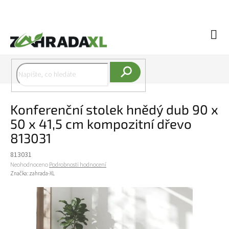
Přejít na obsah
Náku
Hledat
Konferenční stolek hnědý dub 90 x
50 x 41,5 cm kompozitní dřevo
813031
813031
Průměrné hodnocení produktu je 0,0 z 5 hvězdiček.
Neohodnoceno
Podrobnosti hodnocení
Značka:
zahrada-XL