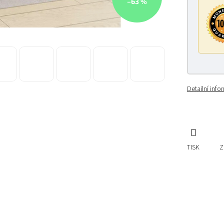
–63 %
Detailní inf
TISK
Z