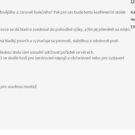
D
obivějšího a zároveň funkčního? Pak pro vás bude tento konferenční stolek
Ka
H
E
hovce se dá hladce zvednout do pohodlné výšky, a tím jej přeměnit na místo,
á hladký povrch a vyznačuje se pevností, stabilitou a odolností proti
deskou stolu vám usnadní udržovat pořádek ve věcech.
či se skvěle hodí pro servírování nápojů a občerstvení nebo pro vystavení
i pro snadnou montáž.