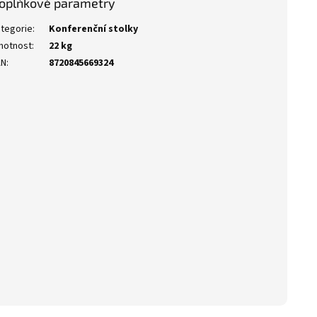
oplňkové parametry
tegorie
:
Konferenční stolky
motnost
:
22 kg
AN
:
8720845669324