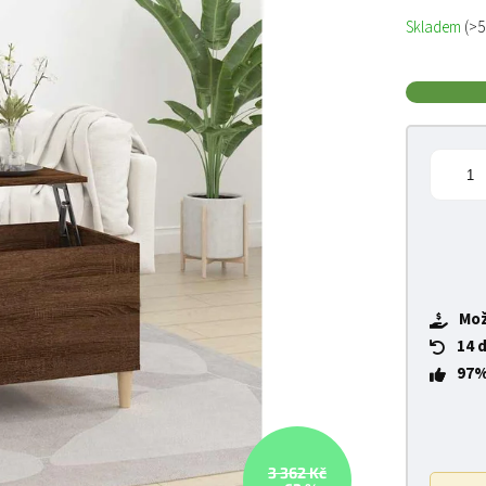
Měrná cena
Skladem
(>5
Mož
14 
97%
3 362 Kč