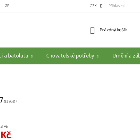
ZPĚTNÝ ODBĚR VYSLOUŽILÝCH ELEKTROZAŘÍZENÍ / BATERIÍ
CZK
REKLAMACE A VRÁCEN
Přihlášení
Nákupní košík
Prázdný košík
i a batolata
Chovatelské potřeby
Umění a zá
7
819587
63 %
 Kč