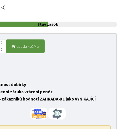
:
 ks)
Stav zásob
Přidat do košíku
nost dobírky
denní záruka vrácení peněz
 zákazníků hodnotí ZAHRADA-XL jako VYNIKAJÍCÍ