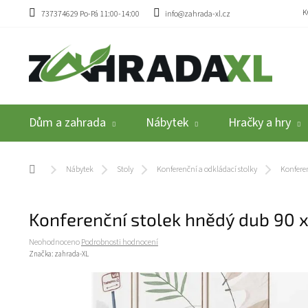
Přejít na obsah
K
737374629 Po-Pá 11:00-14:00
info@zahrada-xl.cz
Dům a zahrada
Nábytek
Hračky a hry
Domů
Nábytek
Stoly
Konferenční a odkládací stolky
Konferen
Konferenční stolek hnědý dub 90 
Průměrné hodnocení produktu je 0,0 z 5 hvězdiček.
Neohodnoceno
Podrobnosti hodnocení
Značka:
zahrada-XL