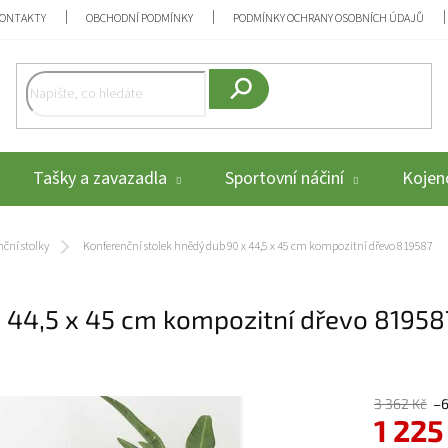
ONTAKTY
OBCHODNÍ PODMÍNKY
PODMÍNKY OCHRANY OSOBNÍCH ÚDAJŮ
Hledat
Tašky a zavazadla
Sportovní náčiní
Kojenc
ční stolky
Konferenční stolek hnědý dub 90 x 44,5 x 45 cm kompozitní dřevo 819587
x 44,5 x 45 cm kompozitní dřevo 81958
3 362 Kč
–
1 225