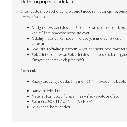
Detailní popis produktu
Chtěli byste si do svého pokoje pořídit něco rafinovanějšího, půs
perfektní volbou.
Design se zvedací deskou: Stolní deska tohoto stolku k po
kde můžete pracovat nebo stolovat.
Odolný materiál: Kompozitní dřevo je mimořádně kvalitní, m
vlhkosti.
Spousta úložného prostoru: Skrytá přihrádka pod zvedací 
Robustní stolní deska: Robustní deska tohoto stolku ke gau
různých dekorativních předmětů.
Poznámka:
Každý produkt je dodáván s montážním návodem v krabic
Barva: hnědý dub
Materiál: kompozitní dřeva, masivní eukalyptové dřevo
Rozměry: 90 x 44,5 x 45 cm (Š x H x V)
Se zvedací horní deskou