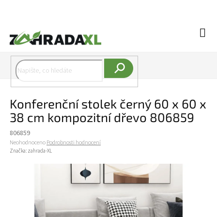
Přejít na obsah
Náku
Hledat
Konferenční stolek černý 60 x 60 x
38 cm kompozitní dřevo 806859
806859
Průměrné hodnocení produktu je 0,0 z 5 hvězdiček.
Neohodnoceno
Podrobnosti hodnocení
Značka:
zahrada-XL