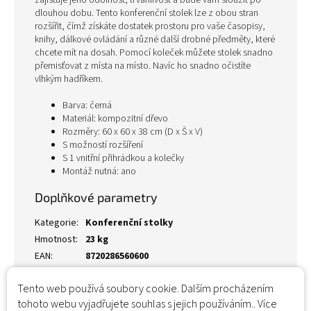
zajišťuje jeho odolnost, trvanlivost a bude vám sloužit po
dlouhou dobu. Tento konferenční stolek lze z obou stran
rozšířit, čímž získáte dostatek prostoru pro vaše časopisy,
knihy, dálkové ovládání a různé další drobné předměty, které
chcete mít na dosah. Pomocí koleček můžete stolek snadno
přemisťovat z místa na místo. Navíc ho snadno očistíte
vlhkým hadříkem.
Barva: černá
Materiál: kompozitní dřevo
Rozměry: 60 x 60 x 38 cm (D x Š x V)
S možností rozšíření
S 1 vnitřní přihrádkou a kolečky
Montáž nutná: ano
Doplňkové parametry
Kategorie
:
Konferenční stolky
Hmotnost
:
23 kg
EAN
:
8720286560600
Tento web používá soubory cookie. Dalším procházením
tohoto webu vyjadřujete souhlas s jejich používáním.. Více