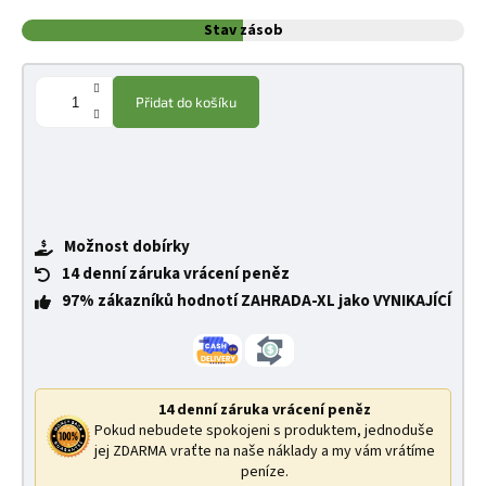
Stav zásob
Přidat do košíku
Možnost dobírky
14 denní záruka vrácení peněz
97% zákazníků hodnotí ZAHRADA-XL jako VYNIKAJÍCÍ
14 denní záruka vrácení peněz
Pokud nebudete spokojeni s produktem, jednoduše
jej ZDARMA vraťte na naše náklady a my vám vrátíme
peníze.