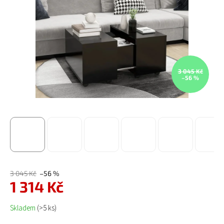
3 045 Kč
–56 %
3 045 Kč
–56 %
1 314 Kč
Měrná cena:
Skladem
(>5 ks)