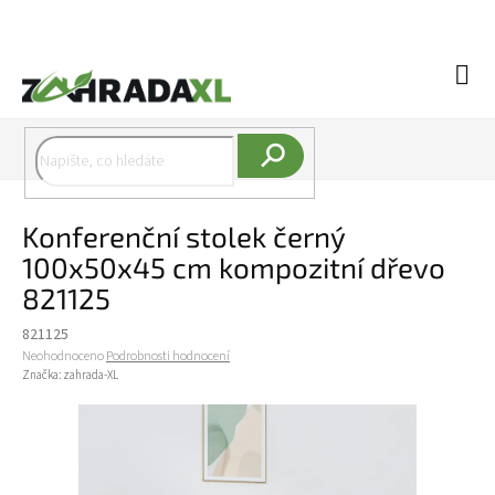
Přejít na obsah
Náku
Hledat
Konferenční stolek černý
100x50x45 cm kompozitní dřevo
821125
821125
Průměrné hodnocení produktu je 0,0 z 5 hvězdiček.
Neohodnoceno
Podrobnosti hodnocení
Značka:
zahrada-XL