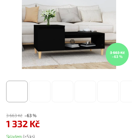
3 663 Kč
–63 %
3 663 Kč
–63 %
1 332 Kč
Měrná cena:
Skladem
(>5 ks)