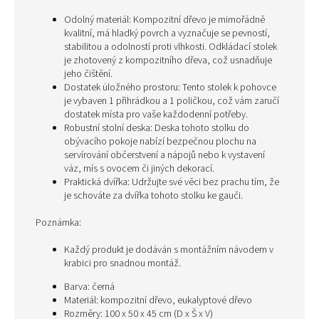
Odolný materiál: Kompozitní dřevo je mimořádně
kvalitní, má hladký povrch a vyznačuje se pevností,
stabilitou a odolností proti vlhkosti. Odkládací stolek
je zhotovený z kompozitního dřeva, což usnadňuje
jeho čištění.
Dostatek úložného prostoru: Tento stolek k pohovce
je vybaven 1 přihrádkou a 1 poličkou, což vám zaručí
dostatek místa pro vaše každodenní potřeby.
Robustní stolní deska: Deska tohoto stolku do
obývacího pokoje nabízí bezpečnou plochu na
servírování občerstvení a nápojů nebo k vystavení
váz, mís s ovocem či jiných dekorací.
Praktická dvířka: Udržujte své věci bez prachu tím, že
je schováte za dvířka tohoto stolku ke gauči.
Poznámka:
Každý produkt je dodáván s montážním návodem v
krabici pro snadnou montáž.
Barva: černá
Materiál: kompozitní dřevo, eukalyptové dřevo
Rozměry: 100 x 50 x 45 cm (D x Š x V)