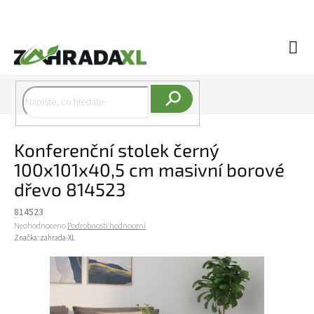
Přejít na obsah
Náku
Hledat
Konferenční stolek černý
100x101x40,5 cm masivní borové
dřevo 814523
814523
Průměrné hodnocení produktu je 0,0 z 5 hvězdiček.
Neohodnoceno
Podrobnosti hodnocení
Značka:
zahrada-XL