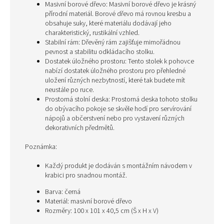
Masivní borové dřevo: Masivní borové dřevo je krásný
přírodní materiál. Borové dřevo má rovnou kresbu a
obsahuje suky, které materiálu dodávají jeho
charakteristický, rustikální vzhled.
Stabilní rám: Dřevěný rám zajišťuje mimořádnou
pevnost a stabilitu odkládacího stolku.
Dostatek úložného prostoru: Tento stolek k pohovce
nabízí dostatek úložného prostoru pro přehledné
uložení různých nezbytností, které tak budete mít
neustále po ruce.
Prostorná stolní deska: Prostorná deska tohoto stolku
do obývacího pokoje se skvěle hodí pro servírování
nápojů a občerstvení nebo pro vystavení různých
dekorativních předmětů.
Poznámka:
Každý produkt je dodáván s montážním návodem v
krabici pro snadnou montáž.
Barva: černá
Materiál: masivní borové dřevo
Rozměry: 100 x 101 x 40,5 cm (Š x H x V)