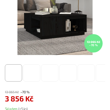
13 065 Kč
–70 %
13 065 Kč
–70 %
3 856 Kč
Měrná cena:
Skladem
(>5 ks)