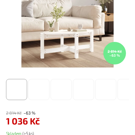
2 814 Kč
–63 %
2 814 Kč
–63 %
1 036 Kč
Měrná cena:
Skladem
(>5 ks)