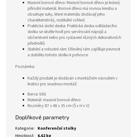
Masivní borové dřevo: Masivní borové dřevo je krásný
přírodní materiál. Borové dřevo má rovnou kresbu a
obsahuje suky, které materiálu dodávají jeho
charakteristický, rustikální vzhled.
Praktická stolní deska: Praktická deska odkládacího
stolku se skvěle hodí pro servírování nápojů a
občerstvení nebo pro vystavení různých dekorativních
předmětů.
Stabilní a robustní rám: Dřevěný rám zajišťuje pevnost
a stabilitu tohoto stolku k pohovce.
Poznámka:
Každý produkt je dodáván s montážním návodem v
krabici pro snadnou montáž.
Barva: bílá
Materiál: masivní borové dřevo
Rozměry: 87 x 48 x 35 cm (Š x H x V)
Doplňkové parametry
Kategorie
:
Konferenční stolky
Hmotnost
:
6.62 kg