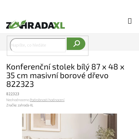
Přejít na obsah
Náku
Hledat
Konferenční stolek bílý 87 x 48 x
35 cm masivní borové dřevo
822323
822323
Průměrné hodnocení produktu je 0,0 z 5 hvězdiček.
Neohodnoceno
Podrobnosti hodnocení
Značka:
zahrada-XL