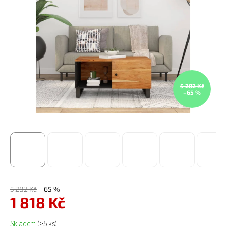
5 282 Kč
–65 %
5 282 Kč
–65 %
1 818 Kč
Měrná cena:
Skladem
(>5 ks)