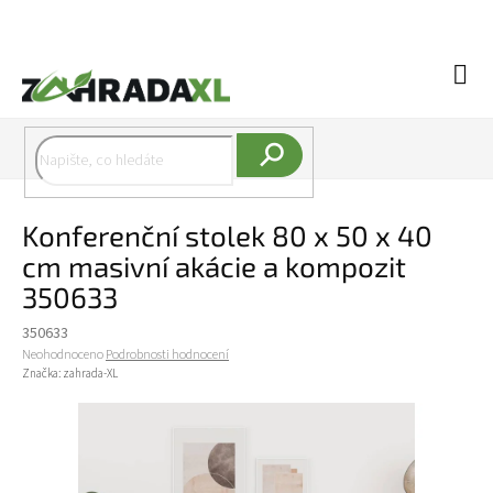
Přejít na obsah
Náku
Hledat
Konferenční stolek 80 x 50 x 40
cm masivní akácie a kompozit
350633
350633
Průměrné hodnocení produktu je 0,0 z 5 hvězdiček.
Neohodnoceno
Podrobnosti hodnocení
Značka:
zahrada-XL