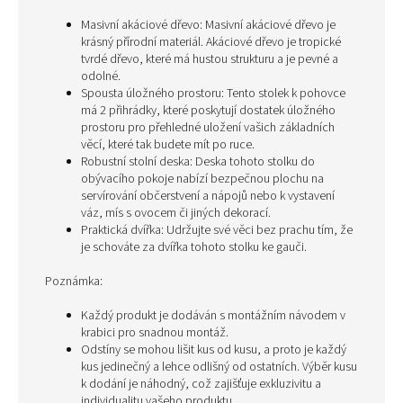
Masivní akáciové dřevo: Masivní akáciové dřevo je
krásný přírodní materiál. Akáciové dřevo je tropické
tvrdé dřevo, které má hustou strukturu a je pevné a
odolné.
Spousta úložného prostoru: Tento stolek k pohovce
má 2 přihrádky, které poskytují dostatek úložného
prostoru pro přehledné uložení vašich základních
věcí, které tak budete mít po ruce.
Robustní stolní deska: Deska tohoto stolku do
obývacího pokoje nabízí bezpečnou plochu na
servírování občerstvení a nápojů nebo k vystavení
váz, mís s ovocem či jiných dekorací.
Praktická dvířka: Udržujte své věci bez prachu tím, že
je schováte za dvířka tohoto stolku ke gauči.
Poznámka:
Každý produkt je dodáván s montážním návodem v
krabici pro snadnou montáž.
Odstíny se mohou lišit kus od kusu, a proto je každý
kus jedinečný a lehce odlišný od ostatních. Výběr kusu
k dodání je náhodný, což zajišťuje exkluzivitu a
individualitu vašeho produktu.