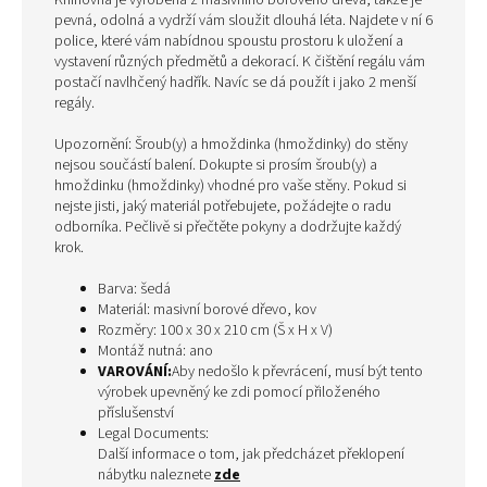
Knihovna je vyrobená z masivního borového dřeva, takže je
pevná, odolná a vydrží vám sloužit dlouhá léta. Najdete v ní 6
police, které vám nabídnou spoustu prostoru k uložení a
vystavení různých předmětů a dekorací. K čištění regálu vám
postačí navlhčený hadřík. Navíc se dá použít i jako 2 menší
regály.
Upozornění: Šroub(y) a hmoždinka (hmoždinky) do stěny
nejsou součástí balení. Dokupte si prosím šroub(y) a
hmoždinku (hmoždinky) vhodné pro vaše stěny. Pokud si
nejste jisti, jaký materiál potřebujete, požádejte o radu
odborníka. Pečlivě si přečtěte pokyny a dodržujte každý
krok.
Barva: šedá
Materiál: masivní borové dřevo, kov
Rozměry: 100 x 30 x 210 cm (Š x H x V)
Montáž nutná: ano
VAROVÁNÍ:
Aby nedošlo k převrácení, musí být tento
výrobek upevněný ke zdi pomocí přiloženého
příslušenství
Legal Documents:
Další informace o tom, jak předcházet překlopení
nábytku naleznete
zde