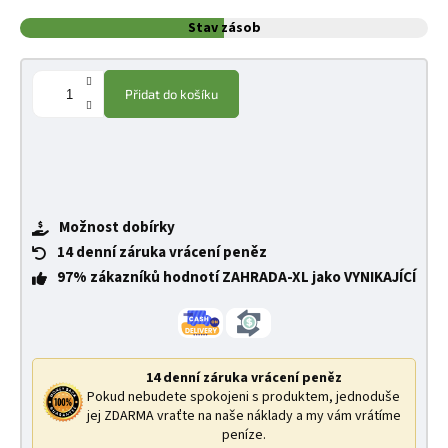
Stav zásob
Přidat do košíku
Možnost dobírky
14 denní záruka vrácení peněz
97% zákazníků hodnotí ZAHRADA-XL jako VYNIKAJÍCÍ
14 denní záruka vrácení peněz
Pokud nebudete spokojeni s produktem, jednoduše
jej ZDARMA vraťte na naše náklady a my vám vrátíme
peníze.