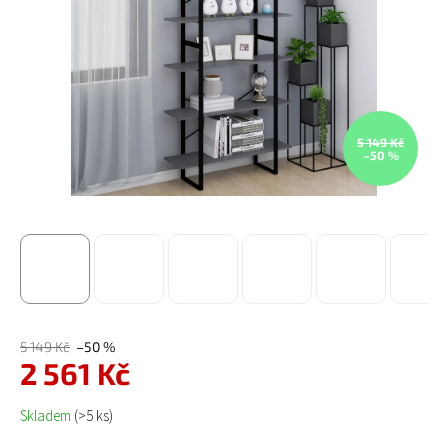
5 149 Kč
–50 %
5 149 Kč
–50 %
2 561 Kč
Měrná cena:
Skladem
(>5 ks)