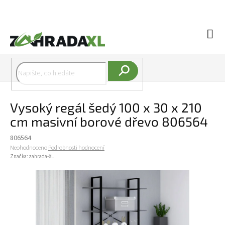
Přejít na obsah
Náku
Hledat
Vysoký regál šedý 100 x 30 x 210
cm masivní borové dřevo 806564
806564
Průměrné hodnocení produktu je 0,0 z 5 hvězdiček.
Neohodnoceno
Podrobnosti hodnocení
Značka:
zahrada-XL