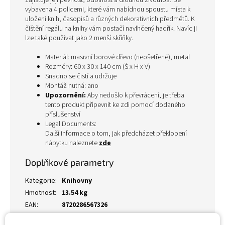
zajišťuje její pevnost, odolnost a dlouhou životnost. Je
vybavena 4 policemi, které vám nabídnou spoustu místa k
uložení knih, časopisů a různých dekorativních předmětů. K
čištění regálu na knihy vám postačí navlhčený hadřík. Navíc ji
lze také používat jako 2 menší skříňky.
Materiál: masivní borové dřevo (neošetřené), metal
Rozměry: 60 x 30 x 140 cm (Š x H x V)
Snadno se čistí a udržuje
Montáž nutná: ano
Upozornění:
Aby nedošlo k převrácení, je třeba
tento produkt připevnit ke zdi pomocí dodaného
příslušenství
Legal Documents:
Další informace o tom, jak předcházet překlopení
nábytku naleznete
zde
Doplňkové parametry
Kategorie
:
Knihovny
Hmotnost
:
13.54 kg
EAN
:
8720286567326