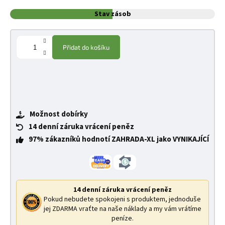
Stav zásob
Přidat do košíku
Možnost dobírky
14 denní záruka vrácení peněz
97% zákazníků hodnotí ZAHRADA-XL jako VYNIKAJÍCÍ
14 denní záruka vrácení peněz
Pokud nebudete spokojeni s produktem, jednoduše
jej ZDARMA vraťte na naše náklady a my vám vrátíme
peníze.