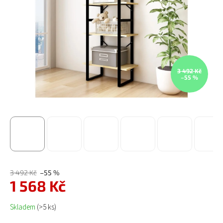
3 492 Kč
–55 %
3 492 Kč
–55 %
1 568 Kč
Měrná cena:
Skladem
(>5 ks)