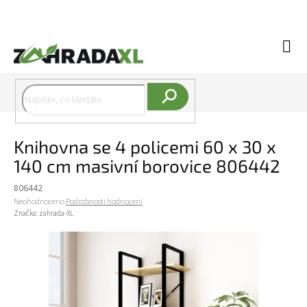
Přejít na obsah
Náku
Hledat
Knihovna se 4 policemi 60 x 30 x
140 cm masivní borovice 806442
806442
Průměrné hodnocení produktu je 0,0 z 5 hvězdiček.
Neohodnoceno
Podrobnosti hodnocení
Značka:
zahrada-XL