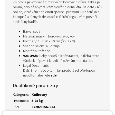
Knihovna je vyrobená z masivního borového dřeva, takže je
pevná, odolná a vydrží vám sloužit dlouhá léta. Najdete v ní 2
police, které vám nabídnou spoustu prostoru k uložení knih,
časopisů a různých dekorací. K čištění regálu vám postačí
navlhčený hadřík.
Barva: šedá
Materiál: masivní borové dřevo, kov
Rozměry: 40 x 30 x 70 cm (Š x H x V)
Snadno se čistí a udržuje
Montáž nutná: ano
VAROVÁNÍ:
Aby nedošlo k převrácení, je třeba tento
výrobek připevnit ke zdi přiloženým materiálem.
Legal Documents:
Další informace o tom, jak předcházet překlopení
nábytku naleznete
zde
Doplňkové parametry
Kategorie
:
Knihovny
Hmotnost
:
5.98 kg
EAN
:
8720286567043