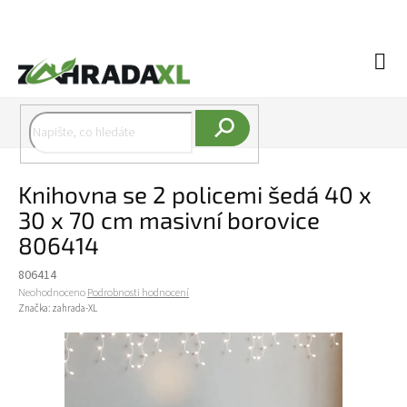
Přejít na obsah
Náku
Hledat
Knihovna se 2 policemi šedá 40 x
30 x 70 cm masivní borovice
806414
806414
Průměrné hodnocení produktu je 0,0 z 5 hvězdiček.
Neohodnoceno
Podrobnosti hodnocení
Značka:
zahrada-XL