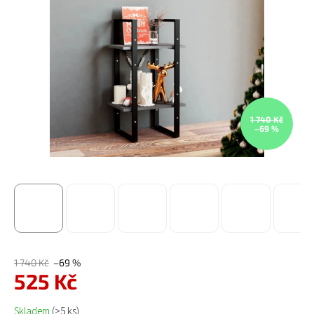
1 740 Kč
–69 %
1 740 Kč
–69 %
525 Kč
Měrná cena:
Skladem
(>5 ks)