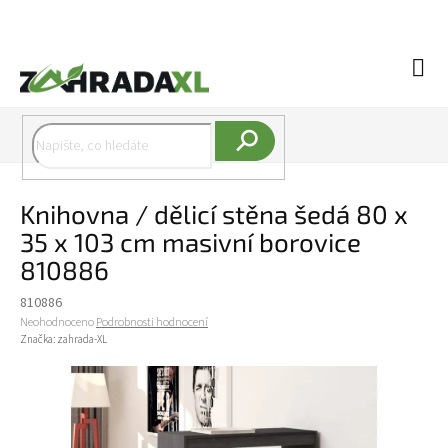
Přejít na obsah
Náku
Hledat
Knihovna / dělicí stěna šedá 80 x
35 x 103 cm masivní borovice
810886
810886
Průměrné hodnocení produktu je 0,0 z 5 hvězdiček.
Neohodnoceno
Podrobnosti hodnocení
Značka:
zahrada-XL