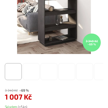
3 340 Kč
–69 %
3 340 Kč
–69 %
1 007 Kč
Měrná cena:
Skladem
(>5 ks)