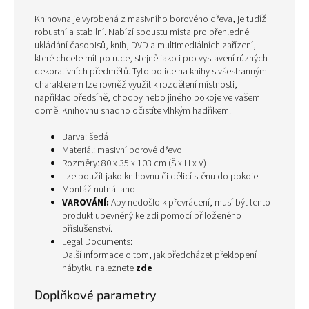
Knihovna je vyrobená z masivního borového dřeva, je tudíž
robustní a stabilní. Nabízí spoustu místa pro přehledné
ukládání časopisů, knih, DVD a multimediálních zařízení,
které chcete mít po ruce, stejně jako i pro vystavení různých
dekorativních předmětů. Tyto police na knihy s všestranným
charakterem lze rovněž využít k rozdělení místnosti,
například předsíně, chodby nebo jiného pokoje ve vašem
domě. Knihovnu snadno očistíte vlhkým hadříkem.
Barva: šedá
Materiál: masivní borové dřevo
Rozměry: 80 x 35 x 103 cm (Š x H x V)
Lze použít jako knihovnu či dělicí stěnu do pokoje
Montáž nutná: ano
VAROVÁNÍ:
Aby nedošlo k převrácení, musí být tento
produkt upevněný ke zdi pomocí přiloženého
příslušenství.
Legal Documents:
Další informace o tom, jak předcházet překlopení
nábytku naleznete
zde
Doplňkové parametry