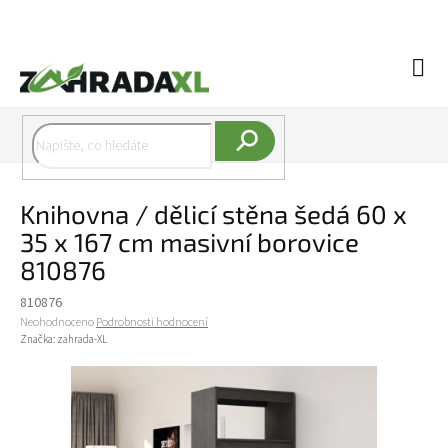
Přejít na obsah
Náku
Hledat
Knihovna / dělicí stěna šedá 60 x
35 x 167 cm masivní borovice
810876
810876
Průměrné hodnocení produktu je 0,0 z 5 hvězdiček.
Neohodnoceno
Podrobnosti hodnocení
Značka:
zahrada-XL