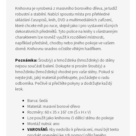
Knihovna je vyrobená z masivního borového dřeva, je tudíž
robustní a stabilní. Nabízí spoustu místa pro přehledné
ukládání časopisů, knih, DVD a multimediálních zařízení,
které chcete mít po ruce, stejně jako i pro vystavení různých
dekorativních předmětů. Tyto police na knihy s všestranným
charakterem lze rovněž využít k rozdělení místnosti,
například předsíně, chodby nebo jiného pokoje ve vašem
domě. Knihovnu snadno očistíte vlhkým hadříkem.
Poznámka:
Šroub(y) a hmoždinka (hmoždinky) do stěny
nejsou součástí balení. Dokupte si prosím šroub(y) a
hmoždinku (hmoždinky) vhodné pro vaše stěny. Pokud si
nejste jisti, jaký materiál potřebujete, požádejte o radu
odborníka. Pečlivě si přečtěte pokyny a dodržujte každý
krok.
Barva: šedá
Materiál: masivní borové dřevo
Rozměry: 60 x 35 x 167 cm (Š x H x V)
Lze použít jako knihovnu či dělicí stěnu do pokoje
Montáž nutná: ano
VAROVÁNÍ:
Aby nedošlo k převrácení, musí být tento
produkt upevněný ke zdi pomocí přiloženého