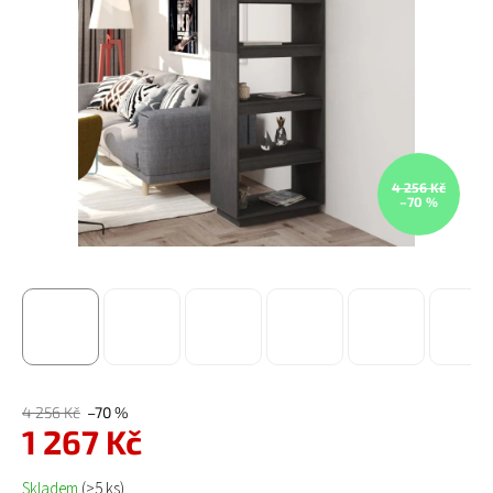
4 256 Kč
–70 %
4 256 Kč
–70 %
1 267 Kč
Měrná cena:
Skladem
(>5 ks)