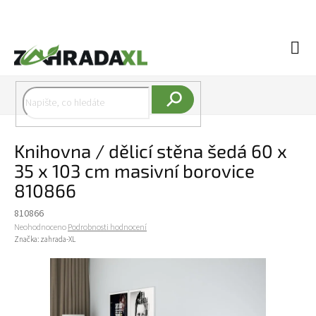
Přejít na obsah
Náku
Hledat
Knihovna / dělicí stěna šedá 60 x
35 x 103 cm masivní borovice
810866
810866
Průměrné hodnocení produktu je 0,0 z 5 hvězdiček.
Neohodnoceno
Podrobnosti hodnocení
Značka:
zahrada-XL