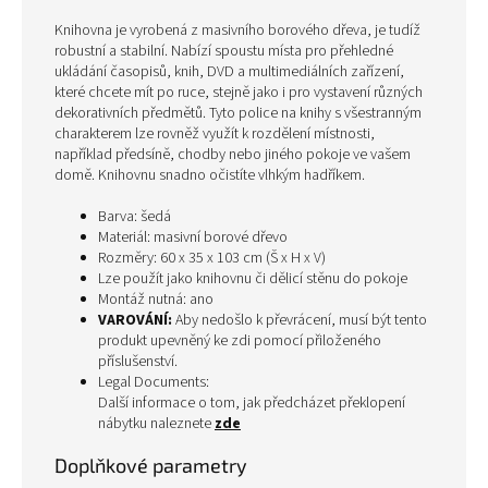
Knihovna je vyrobená z masivního borového dřeva, je tudíž
robustní a stabilní. Nabízí spoustu místa pro přehledné
ukládání časopisů, knih, DVD a multimediálních zařízení,
které chcete mít po ruce, stejně jako i pro vystavení různých
dekorativních předmětů. Tyto police na knihy s všestranným
charakterem lze rovněž využít k rozdělení místnosti,
například předsíně, chodby nebo jiného pokoje ve vašem
domě. Knihovnu snadno očistíte vlhkým hadříkem.
Barva: šedá
Materiál: masivní borové dřevo
Rozměry: 60 x 35 x 103 cm (Š x H x V)
Lze použít jako knihovnu či dělicí stěnu do pokoje
Montáž nutná: ano
VAROVÁNÍ:
Aby nedošlo k převrácení, musí být tento
produkt upevněný ke zdi pomocí přiloženého
příslušenství.
Legal Documents:
Další informace o tom, jak předcházet překlopení
nábytku naleznete
zde
Doplňkové parametry