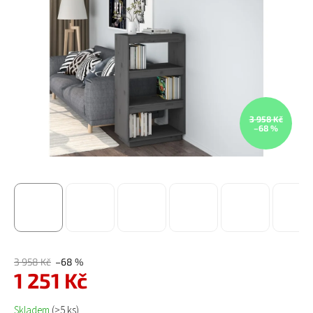
3 958 Kč
–68 %
3 958 Kč
–68 %
1 251 Kč
Měrná cena:
Skladem
(>5 ks)