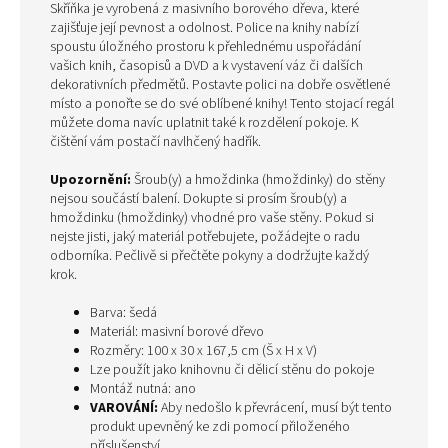
Skříňka je vyrobená z masivního borového dřeva, které
zajišťuje její pevnost a odolnost. Police na knihy nabízí
spoustu úložného prostoru k přehlednému uspořádání
vašich knih, časopisů a DVD a k vystavení váz či dalších
dekorativních předmětů. Postavte polici na dobře osvětlené
místo a ponořte se do své oblíbené knihy! Tento stojací regál
můžete doma navíc uplatnit také k rozdělení pokoje. K
čištění vám postačí navlhčený hadřík.
Upozornění:
Šroub(y) a hmoždinka (hmoždinky) do stěny
nejsou součástí balení. Dokupte si prosím šroub(y) a
hmoždinku (hmoždinky) vhodné pro vaše stěny. Pokud si
nejste jisti, jaký materiál potřebujete, požádejte o radu
odborníka. Pečlivě si přečtěte pokyny a dodržujte každý
krok.
Barva: šedá
Materiál: masivní borové dřevo
Rozměry: 100 x 30 x 167,5 cm (Š x H x V)
Lze použít jako knihovnu či dělicí stěnu do pokoje
Montáž nutná: ano
VAROVÁNÍ:
Aby nedošlo k převrácení, musí být tento
produkt upevněný ke zdi pomocí přiloženého
příslušenství.