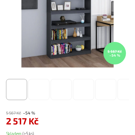
5 567 Kč
–54 %
5 567 Kč
–54 %
2 517 Kč
Měrná cena:
Skladem
(>5 ks)