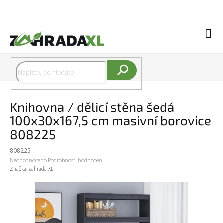
Přejít na obsah
Náku
Hledat
Knihovna / dělicí stěna šedá
100x30x167,5 cm masivní borovice
808225
808225
Průměrné hodnocení produktu je 0,0 z 5 hvězdiček.
Neohodnoceno
Podrobnosti hodnocení
Značka:
zahrada-XL