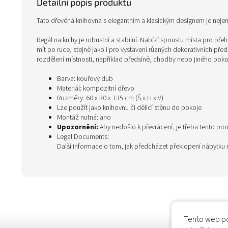
Detailní popis produktu
Tato dřevěná knihovna s elegantním a klasickým designem je nejen 
Regál na knihy je robustní a stabilní. Nabízí spoustu místa pro př
mít po ruce, stejně jako i pro vystavení různých dekorativních pře
rozdělení místnosti, například předsíně, chodby nebo jiného pok
Barva: kouřový dub
Materiál: kompozitní dřevo
Rozměry: 60 x 30 x 135 cm (Š x H x V)
Lze použít jako knihovnu či dělicí stěnu do pokoje
Montáž nutná: ano
Upozornění:
Aby nedošlo k převrácení, je třeba tento pr
Legal Documents:
Další informace o tom, jak předcházet překlopení nábytku
Tento web po