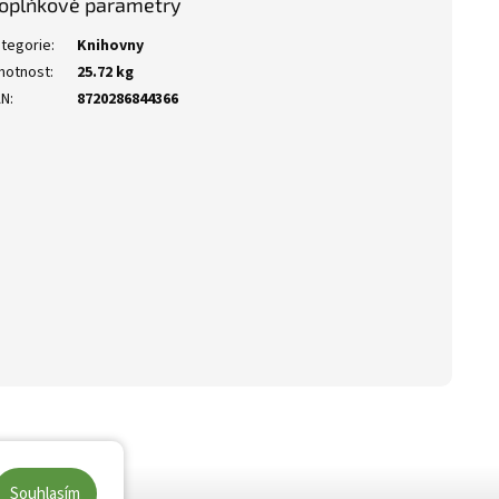
oplňkové parametry
tegorie
:
Knihovny
motnost
:
25.72 kg
AN
:
8720286844366
Souhlasím