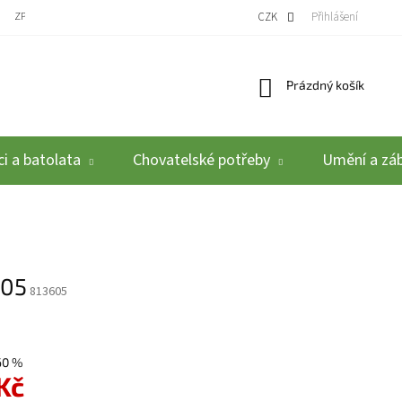
ZPĚTNÝ ODBĚR VYSLOUŽILÝCH ELEKTROZAŘÍZENÍ / BATERIÍ
CZK
REKLAMACE A VRÁCEN
Přihlášení
Nákupní košík
Prázdný košík
i a batolata
Chovatelské potřeby
Umění a zá
605
813605
60 %
 Kč