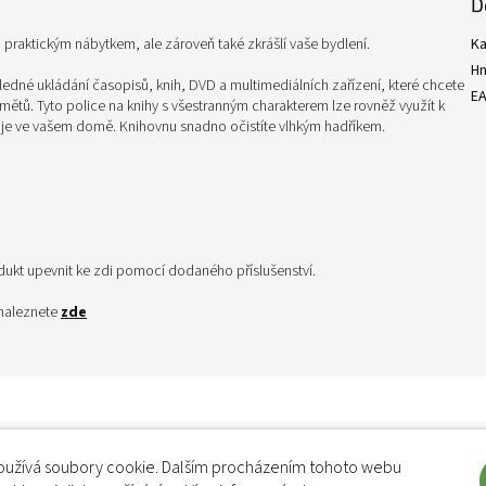
D
praktickým nábytkem, ale zároveň také zkrášlí vaše bydlení.
Ka
H
ehledné ukládání časopisů, knih, DVD a multimediálních zařízení, které chcete
E
dmětů. Tyto police na knihy s všestranným charakterem lze rovněž využít k
oje ve vašem domě. Knihovnu snadno očistíte vlhkým hadříkem.
odukt upevnit ke zdi pomocí dodaného příslušenství.
 naleznete
zde
užívá soubory cookie. Dalším procházením tohoto webu