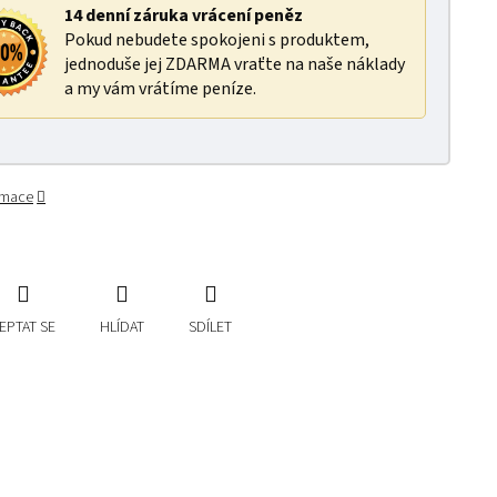
14 denní záruka vrácení peněz
Pokud nebudete spokojeni s produktem,
jednoduše jej ZDARMA vraťte na naše náklady
a my vám vrátíme peníze.
ormace
EPTAT SE
HLÍDAT
SDÍLET