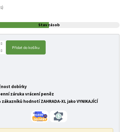
:
ks)
Stav zásob
Přidat do košíku
nost dobírky
denní záruka vrácení peněz
 zákazníků hodnotí ZAHRADA-XL jako VYNIKAJÍCÍ