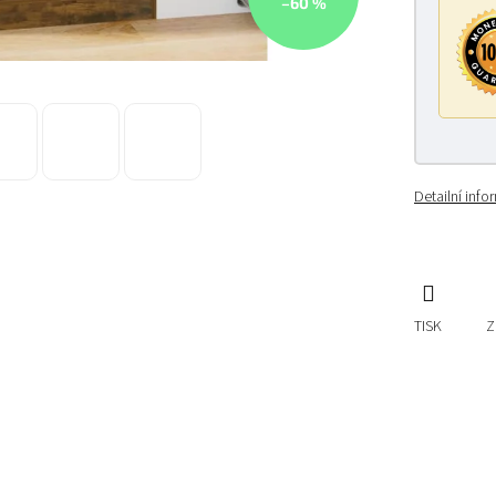
–60 %
Detailní inf
TISK
Z