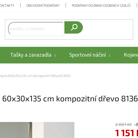
ONTAKTY
OBCHODNÍ PODMÍNKY
PODMÍNKY OCHRANY OSOBNÍCH ÚDAJŮ
Hledat
Tašky a zavazadla
Sportovní náčiní
Kojenc
řový dub 60x30x135 cm kompozitní dřevo 813605
b 60x30x135 cm kompozitní dřevo 813
2 887 Kč
–
1 151