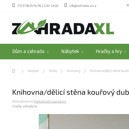
Přejít na obsah
K
737374629 Po-Pá 11:00-14:00
info@zahrada-xl.cz
Dům a zahrada
Nábytek
Hračky a hry
Domů
Nábytek
Police
Knihovny
Knihovna/dělicí stěna kou
Knihovna/dělicí stěna kouřový du
Průměrné hodnocení produktu je 0,0 z 5 hvězdiček.
Neohodnoceno
Podrobnosti hodnocení
Značka:
zahrada-XL