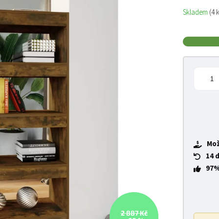
Měrná cena
Skladem
(4 
Mož
14 
97%
2 887 Kč