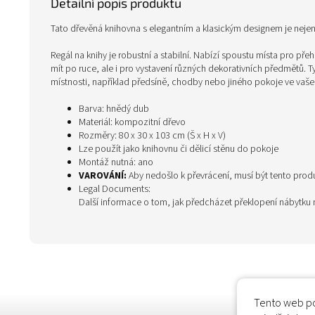
Detailní popis produktu
Tato dřevěná knihovna s elegantním a klasickým designem je nejen 
Regál na knihy je robustní a stabilní. Nabízí spoustu místa pro př
mít po ruce, ale i pro vystavení různých dekorativních předmětů. T
místnosti, například předsíně, chodby nebo jiného pokoje ve vaš
Barva: hnědý dub
Materiál: kompozitní dřevo
Rozměry: 80 x 30 x 103 cm (Š x H x V)
Lze použít jako knihovnu či dělicí stěnu do pokoje
Montáž nutná: ano
VAROVÁNÍ:
Aby nedošlo k převrácení, musí být tento prod
Legal Documents:
Další informace o tom, jak předcházet překlopení nábytku
Tento web po