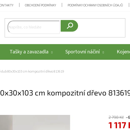
ONTAKTY
OBCHODNÍ PODMÍNKY
PODMÍNKY OCHRANY OSOBNÍCH ÚDAJŮ
Hledat
Tašky a zavazadla
Sportovní náčiní
Kojenc
dý dub 80x30x103 cm kompozitní dřevo 813619
80x30x103 cm kompozitní dřevo 81361
2 798 Kč
–
1 117