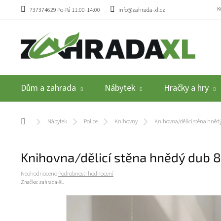
Přejít na obsah
K
737374629 Po-Pá 11:00-14:00
info@zahrada-xl.cz
Dům a zahrada
Nábytek
Hračky a hry
Domů
Nábytek
Police
Knihovny
Knihovna/dělicí stěna hně
Knihovna/dělicí stěna hnědý dub 
Průměrné hodnocení produktu je 0,0 z 5 hvězdiček.
Neohodnoceno
Podrobnosti hodnocení
Značka:
zahrada-XL