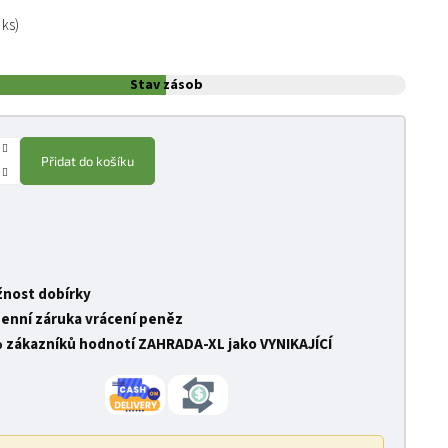
:
 ks)
Stav zásob
Přidat do košíku
nost dobírky
denní záruka vrácení peněz
 zákazníků hodnotí ZAHRADA-XL jako VYNIKAJÍCÍ