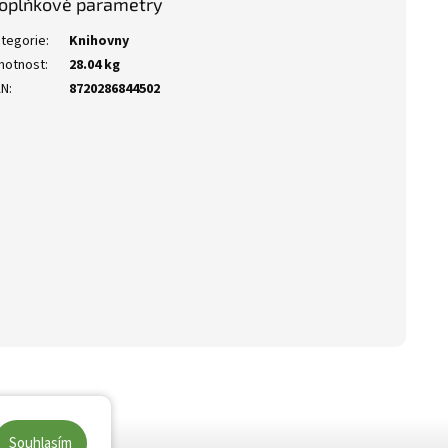
oplňkové parametry
tegorie
:
Knihovny
motnost
:
28.04 kg
AN
:
8720286844502
Souhlasím