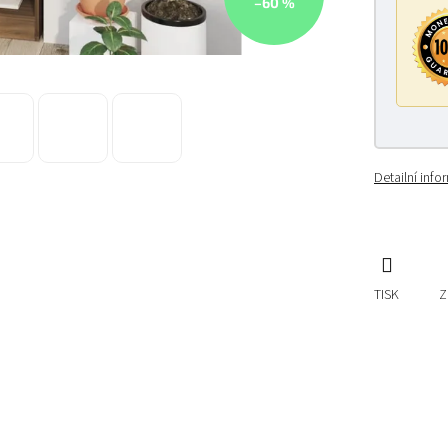
–60 %
Detailní inf
TISK
Z