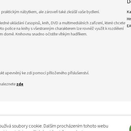
D
praktickým nábytkem, ale zároveň také zkrášlí vaše bydlení.
Ka
H
ehledné ukládání časopisů, knih, DVD a multimediálních zařízení, které chcete
E
yto police na knihy s všestranným charakterem lze rovněž využít k rozdělení
em domě. Knihovnu snadno očistíte vlhkým hadříkem.
ukt upevněný ke zdi pomocí přiloženého příslušenství.
 naleznete
zde
užívá soubory cookie. Dalším procházením tohoto webu