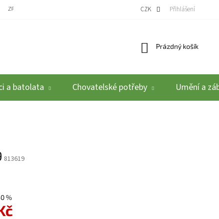
ZPĚTNÝ ODBĚR VYSLOUŽILÝCH ELEKTROZAŘÍZENÍ / BATERIÍ
CZK
REKLAMACE A VRÁCEN
Přihlášení
Nákupní košík
Prázdný košík
i a batolata
Chovatelské potřeby
Umění a zá
9
813619
60 %
 Kč