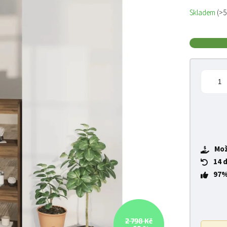
Měrná cena
Skladem
(>5
Mož
14 
97%
2 798 Kč