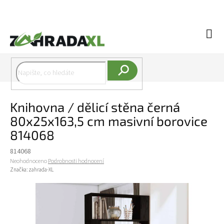
Přejít na obsah
Náku
Hledat
Knihovna / dělicí stěna černá
80x25x163,5 cm masivní borovice
814068
814068
Průměrné hodnocení produktu je 0,0 z 5 hvězdiček.
Neohodnoceno
Podrobnosti hodnocení
Značka:
zahrada-XL