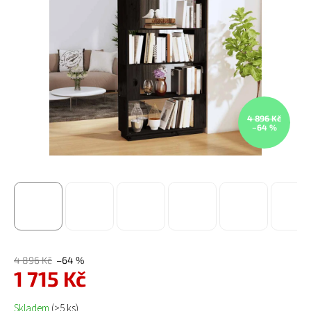
4 896 Kč
–64 %
4 896 Kč
–64 %
1 715 Kč
Měrná cena:
Skladem
(>5 ks)