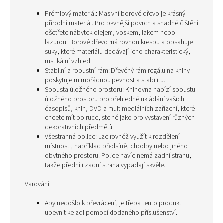
Prémiový materiál: Masivní borové dřevo je krásný
přírodní materiál. Pro pevnější povrch a snadné čištění
ošetřete nábytek olejem, voskem, lakem nebo
lazurou. Borové dřevo má rovnou kresbu a obsahuje
suky, které materiálu dodávají jeho charakteristický,
rustikální vzhled.
Stabilní a robustní rám: Dřevěný rám regálu na knihy
poskytuje mimořádnou pevnost a stabilitu.
Spousta úložného prostoru: Knihovna nabízí spoustu
úložného prostoru pro přehledné ukládání vašich
časopisů, knih, DVD a multimediálních zařízení, které
chcete mít po ruce, stejně jako pro vystavení různých
dekorativních předmětů.
Všestranná police: Lze rovněž využít k rozdělení
místnosti, například předsíně, chodby nebo jiného
obytného prostoru. Police navíc nemá zadní stranu,
takže přední i zadní strana vypadají skvěle.
Varování:
Aby nedošlo k převrácení, je třeba tento produkt
upevnit ke zdi pomocí dodaného příslušenství.