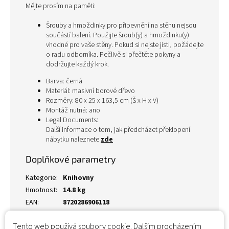
Mějte prosím na paměti:
Šrouby a hmoždinky pro připevnění na stěnu nejsou
součástí balení. Použijte šroub(y) a hmoždinku(y)
vhodné pro vaše stěny. Pokud si nejste jisti, požádejte
o radu odborníka. Pečlivě si přečtěte pokyny a
dodržujte každý krok.
Barva: černá
Materiál: masivní borové dřevo
Rozměry: 80 x 25 x 163,5 cm (Š x H x V)
Montáž nutná: ano
Legal Documents:
Další informace o tom, jak předcházet překlopení
nábytku naleznete
zde
Doplňkové parametry
Kategorie
:
Knihovny
Hmotnost
:
14.8 kg
EAN
:
8720286906118
Tento web používá soubory cookie. Dalším procházením