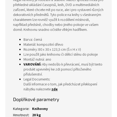
Regál na knihy je robustní a stabilní. Nabízí spoustu místa pro
přehledné ukládání časopisů, knih, DVD a multimediálních
zařízení, které chcete mít po ruce, ale i pro vystavení různých
dekorativních předmětů. Tyto police na knihy s všestranným
charakterem lze rovněž využít k rozdělení místnosti,
například předsíně, chodby nebo jiného pokoje ve vašem
domě. Knihovnu snadno očistíte vlhkým hadříkem.
Barva: černá
Materiál: kompozitní dřevo
Rozměry: 80 x 30 x 123,5 cm (Š x H x V)
Lze použít jako knihovnu či dělicí stěnu do pokoje
Montáž nutná: ano
VAROVÁNÍ:
Aby nedošlo k převrácení, musí být tento
produkt upevněný ke zdi pomocí přiloženého
příslušenství.
Legal Documents:
Další informace o tom, jak předcházet překlopení
nábytku naleznete
zde
Doplňkové parametry
Kategorie
:
Knihovny
Hmotnost
:
20 kg