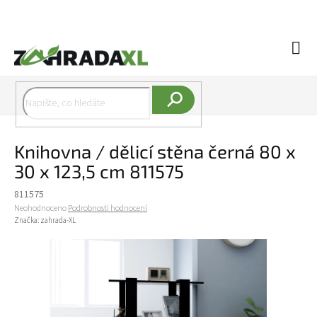
Přejít na obsah
Náku
Hledat
Knihovna / dělicí stěna černá 80 x
30 x 123,5 cm 811575
811575
Průměrné hodnocení produktu je 0,0 z 5 hvězdiček.
Neohodnoceno
Podrobnosti hodnocení
Značka:
zahrada-XL