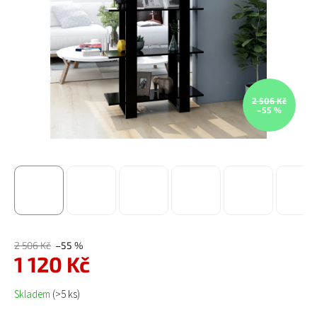
2 506 Kč
–55 %
2 506 Kč
–55 %
1 120 Kč
Měrná cena:
Skladem
(>5 ks)