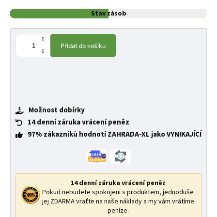
Stav zásob
Přidat do košíku
Možnost dobírky
14 denní záruka vrácení peněz
97% zákazníků hodnotí ZAHRADA-XL jako VYNIKAJÍCÍ
14 denní záruka vrácení peněz
Pokud nebudete spokojeni s produktem, jednoduše
jej ZDARMA vraťte na naše náklady a my vám vrátíme
peníze.