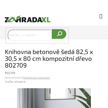
Přejít na obsah
Náku
Hledat
Knihovna betonově šedá 82,5 x
30,5 x 80 cm kompozitní dřevo
802709
802709
Průměrné hodnocení produktu je 0,0 z 5 hvězdiček.
Neohodnoceno
Podrobnosti hodnocení
Značka:
zahrada-XL