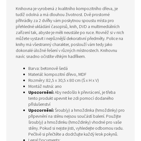
Knihovna je vyrobená z kvalitního kompozitního dřeva, je
tudíž odolná a má dlouhou životnost. Dvě prostorné
přihrádky za 2 dvířky vám poskytnou spoustu místa pro
přehledné ukládání časopisů, knih, DVD a multimediálních
zařízení tak, abyste je měli neustále po ruce. Rovněž si v nich
můžete vystavit i nejrůznější dekorativní předměty. Police na
knihy má všestranný charakter, poslouží vám tedy jako
dokonalé úložné řešení v různých místnostech. Knihovnu
navíc snadno očistíte vlhkým hadříkem.
Barva: betonově šedá
Materiál: kompozitní dřevo, MDF
Rozměry: 82,5 x 30,5 x 80 cm (Š x H x V)
Montáž nutná: ano
Upozornění:
Aby nedošlo k převrácení, je třeba
tento produkt upevnit ke zdi pomocí dodaného
příslušenství
Upozornění:
Šroub(y) a hmoždinka (hmoždinky) pro
připevnění na stěnu nejsou součástí balení. Použijte
šroub(y) a hmoždinku (hmoždinky) vhodné pro vaše
stěny. Pokud si nejste jisti, vyhledejte odbornou radu.
Pečlivě si přečtěte a dodržujte každý krok pokynů.
Legal Documents: