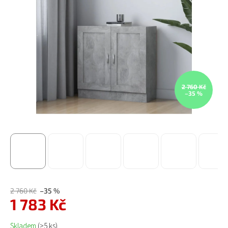
2 760 Kč
–35 %
2 760 Kč
–35 %
1 783 Kč
Měrná cena:
Skladem
(>5 ks)