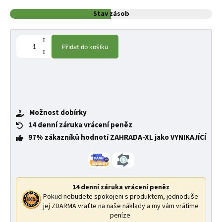
Stav zásob
Přidat do košíku
Možnost dobírky
14 denní záruka vrácení peněz
97% zákazníků hodnotí ZAHRADA-XL jako VYNIKAJÍCÍ
14 denní záruka vrácení peněz
Pokud nebudete spokojeni s produktem, jednoduše
jej ZDARMA vraťte na naše náklady a my vám vrátíme
peníze.