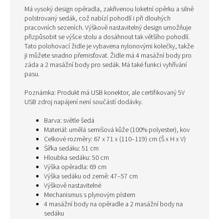
Má vysoký design opěradla, zakřivenou loketní opěrku a silně
polstrovaný sedák, což nabízí pohodlí i při dlouhých
pracovních sezeních. Výškově nastavitelný design umožňuje
přizpůsobit se výšce stolu a dosáhnout tak většího pohodlí.
Tato polohovací židle je vybavena nylonovými kolečky, takže
ji můžete snadno přemisťovat. Židle má 4 masážní body pro
záda a 2 masážní body pro sedák. Má také funkci vyhřívání
pasu.
Poznámka: Produkt má USB konektor, ale certifikovaný 5V
USB zdroj napájení není součástí dodávky.
Barva: světle šedá
Materiál: umělá semišová kůže (100% polyester), kov
Celkové rozměry: 67 x 71 x (110–119) cm (Š x H x V)
Šířka sedáku: 51 cm
Hloubka sedáku: 50 cm
Výška opěradla: 69 cm
Výška sedáku od země: 47–57 cm
Výškově nastavitelné
Mechanismus s plynovým pístem
4 masážní body na opěradle a 2 masážní body na
sedáku