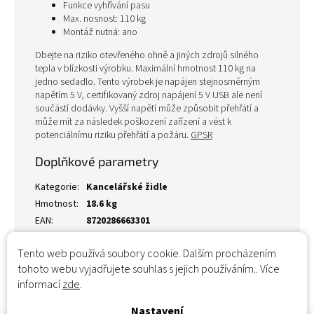
Funkce vyhřívání pasu
Max. nosnost: 110 kg
Montáž nutná: ano
Dbejte na riziko otevřeného ohně a jiných zdrojů silného
tepla v blízkosti výrobku. Maximální hmotnost 110 kg na
jedno sedadlo. Tento výrobek je napájen stejnosměrným
napětím 5 V, certifikovaný zdroj napájení 5 V USB ale není
součástí dodávky. Vyšší napětí může způsobit přehřátí a
může mít za následek poškození zařízení a vést k
potenciálnímu riziku přehřátí a požáru.
GPSR
Doplňkové parametry
Kategorie
:
Kancelářské židle
Hmotnost
:
18.6 kg
EAN
:
8720286663301
Tento web používá soubory cookie. Dalším procházením
tohoto webu vyjadřujete souhlas s jejich používáním.. Více
informací
zde
.
Nastavení