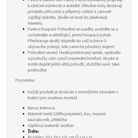
Pevný a stabilní rám: Rámy z kovu a překližky přispívají
k výtečné odolnosti a stabilitě. Dřevěné nohy dodávají
produktu přirozený a příjemný vzhled a zároveň
zajišťují stabilitu. Skvěle se hodí do jakéhokoli
interiéru.
Funkce houpání: Pohodlně se usaďte, uvolněte se a
vychutnejte si uklidňující, jemný houpavý pohyb.
Představuje skvělý doplněk do vaší ložnice či
obývacího pokoje, kde zanechá působivý dojem!
Pohodlné sezení: Hustě polstrovaný sedák, opěradlo
a područky vám zaručí maximální komfort. Abyste si
mohli dopřát ještě větší pohodlí, obdržíte navíc také
podnožku!
Poznámka:
Každý produkt je dodáván s montážním návodem v
krabici pro snadnou montáž.
Barva: krémová
Materiál: textil (100% polyester), kov, masivní
kaučukovník, překližka
Výplňový materiál: molitan
Židle:
Rozměry: 70 x 79 x 101 cm (Š x H x V)