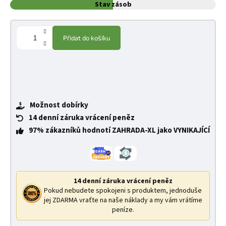
Stav zásob
Přidat do košíku
Možnost dobírky
14 denní záruka vrácení peněz
97% zákazníků hodnotí ZAHRADA-XL jako VYNIKAJÍCÍ
14 denní záruka vrácení peněz
Pokud nebudete spokojeni s produktem, jednoduše
jej ZDARMA vraťte na naše náklady a my vám vrátíme
peníze.