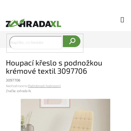
Přejít na obsah
Náku
Hledat
Houpací křeslo s podnožkou
krémové textil 3097706
3097706
Průměrné hodnocení produktu je 0,0 z 5 hvězdiček.
Neohodnoceno
Podrobnosti hodnocení
Značka:
zahrada-XL