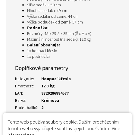
Šířka sedáku: 50 cm
Hloubka sedáku: 49 cm
Výška sedáku od země: 44 cm
Výška područek od země: 57 cm
Podnožka:
Rozměry: 45 x 29,5 x 39 cm (Š x H x V)
Maximální nosnost (na sedák): 110 kg
Balení obsahuje:
1x houpací křeslo
1x podnožka
Doplňkové parametry
Kategorie
:
Houpací křesla
Hmotnost
:
12.3 kg
EAN
:
8720286884577
Barva
:
Krémová
Počet balíků
:
2
Tento web používá soubory cookie. Dalším procházením
tohoto webu vyjadřujete souhlas s jejich používáním.. Více