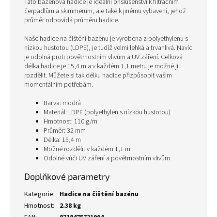
Tato bazénová hadice je ideální příslušenství k filtračním
čerpadlům a skimmerům, ale také k jinému vybavení, jehož
průměr odpovídá průměru hadice.
Naše hadice na čištění bazénu je vyrobena z polyethylenu s
nízkou hustotou (LDPE), je tudíž velmi lehká a trvanlivá. Navíc
je odolná proti povětrnostním vlivům a UV záření. Celková
délka hadice je 15,4 m a v každém 1,1 metru je možné ji
rozdělit. Můžete si tak délku hadice přizpůsobit vašim
momentálním potřebám.
Barva: modrá
Materiál: LDPE (polyethylen s nízkou hustotou)
Hmotnost: 110 g/m
Průměr: 32 mm
Délka: 15,4 m
Možné rozdělit v každém 1,1 m
Odolné vůči UV záření a povětrnostním vlivům
Doplňkové parametry
Kategorie
:
Hadice na čištění bazénu
Hmotnost
:
2.38 kg