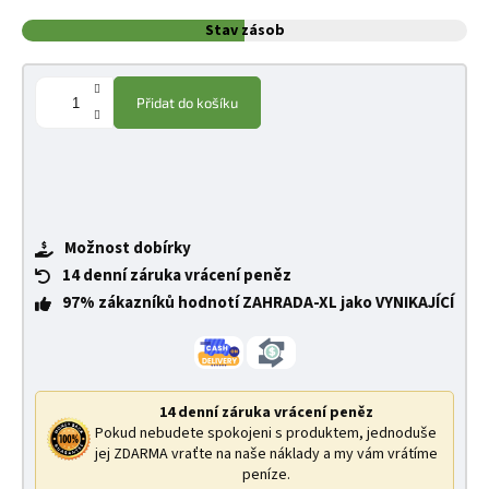
Stav zásob
Přidat do košíku
Možnost dobírky
14 denní záruka vrácení peněz
97% zákazníků hodnotí ZAHRADA-XL jako VYNIKAJÍCÍ
14 denní záruka vrácení peněz
Pokud nebudete spokojeni s produktem, jednoduše
jej ZDARMA vraťte na naše náklady a my vám vrátíme
peníze.