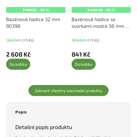
7 108 Kč
–63 %
2 494 Kč
–66 %
Bazénová hadice 32 mm
Bazénová hadice se
90398
svorkami modrá 38 mm 12
m 91750
Skladem
(>5 ks)
Skladem
(>5 ks)
2 608 Kč
841 Kč
Do košíku
Do košíku
Zobrazit všechny související produkty
Popis
Detailní popis produktu