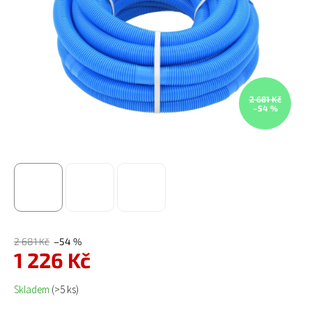
2 681 Kč
–54 %
2 681 Kč
–54 %
1 226 Kč
Měrná cena:
Skladem
(>5 ks)