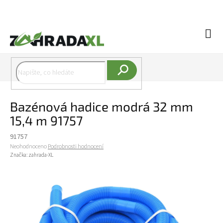
Přejít na obsah
Náku
Hledat
Bazénová hadice modrá 32 mm
15,4 m 91757
91757
Průměrné hodnocení produktu je 0,0 z 5 hvězdiček.
Neohodnoceno
Podrobnosti hodnocení
Značka:
zahrada-XL