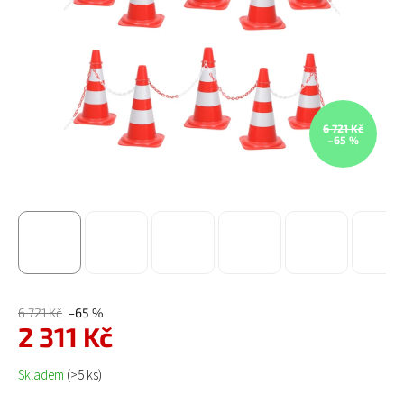
6 721 Kč
–65 %
6 721 Kč
–65 %
2 311 Kč
Měrná cena:
Skladem
(>5 ks)