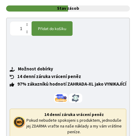
Stav zásob
Přidat do košíku
Možnost dobírky
14 denní záruka vrácení peněz
97% zákazníků hodnotí ZAHRADA-XL jako VYNIKAJÍCÍ
14 denní záruka vrácení peněz
Pokud nebudete spokojeni s produktem, jednoduše
jej ZDARMA vraťte na naše náklady a my vám vrátíme
peníze.