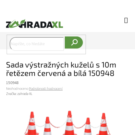
Přejít na obsah
Náku
Hledat
Sada výstražných kuželů s 10m
řetězem červená a bílá 150948
150948
Průměrné hodnocení produktu je 0,0 z 5 hvězdiček.
Neohodnoceno
Podrobnosti hodnocení
Značka:
zahrada-XL