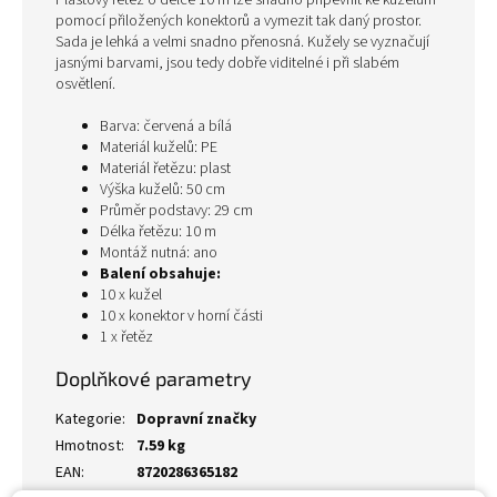
Plastový řetěz o délce 10 m lze snadno připevnit ke kuželům
pomocí přiložených konektorů a vymezit tak daný prostor.
Sada je lehká a velmi snadno přenosná. Kužely se vyznačují
jasnými barvami, jsou tedy dobře viditelné i při slabém
osvětlení.
Barva: červená a bílá
Materiál kuželů: PE
Materiál řetězu: plast
Výška kuželů: 50 cm
Průměr podstavy: 29 cm
Délka řetězu: 10 m
Montáž nutná: ano
Balení obsahuje:
10 x kužel
10 x konektor v horní části
1 x řetěz
Doplňkové parametry
Kategorie
:
Dopravní značky
Hmotnost
:
7.59 kg
EAN
:
8720286365182