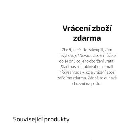
Vrácení zboží
zdarma
Zboží, které jste zakoupili, vám
nevyhovuje? Nevadí. Zboží můžete
do 14 dnů od jeho obdržení vrátit.
Stačí nás kontaktovat na e-mail
info@zahrada-xl.cz a vrácení zboží
zařídíme zdarma. Žádné zdlouhavé
chození na poštu.
Související produkty