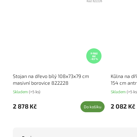
Kód:
822228
7 782
Kč
–63 %
Stojan na dřevo bílý 108x73x79 cm
Kůlna na dří
masivní borovice 822228
154 cm ant
Skladem
(>5 ks)
Skladem
(>5 ks
2 878 Kč
2 082 Kč
Do košíku