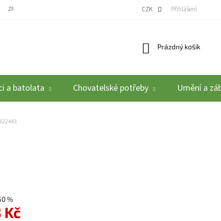
ZPĚTNÝ ODBĚR VYSLOUŽILÝCH ELEKTROZAŘÍZENÍ / BATERIÍ
CZK
REKLAMACE A VRÁCEN
Přihlášení
Nákupní košík
Prázdný košík
i a batolata
Chovatelské potřeby
Umění a zá
 822443
50 %
 Kč