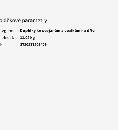
oplňkové parametry
tegorie
:
Doplňky ke stojanům a vozíkům na dříví
motnost
:
11.02 kg
AN
:
8720287209409