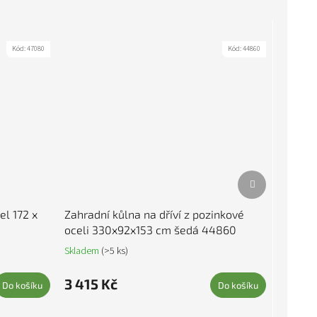
Kód:
47080
Kód:
44860
Další produkt
el 172 x
Zahradní kůlna na dříví z pozinkové
oceli 330x92x153 cm šedá 44860
Skladem
(>5 ks)
3 415 Kč
Do košíku
Do košíku