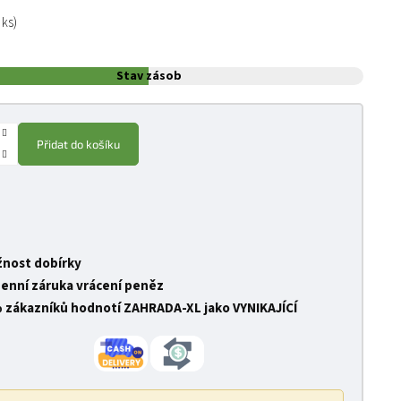
:
 ks)
Stav zásob
Přidat do košíku
nost dobírky
denní záruka vrácení peněz
 zákazníků hodnotí ZAHRADA-XL jako VYNIKAJÍCÍ