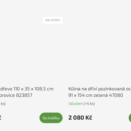
Kód:
823857
 dřevo 110 x 35 x 108,5 cm
Kůlna na dříví pozinkovaná oc
orovice 823857
91 x 154 cm zelená 47080
 ks)
Skladem
(>5 ks)
č
2 080 Kč
Do košíku