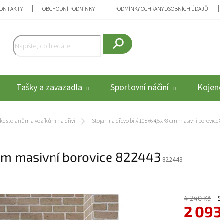
ONTAKTY
OBCHODNÍ PODMÍNKY
PODMÍNKY OCHRANY OSOBNÍCH ÚDAJŮ
Hledat
Tašky a zavazadla
Sportovní náčiní
Kojenc
ke stojanům a vozíkům na dříví
Stojan na dřevo bílý 108x64,5x78 cm masivní borovice
 cm masivní borovice 822443
822443
4 240 Kč
–
2 093