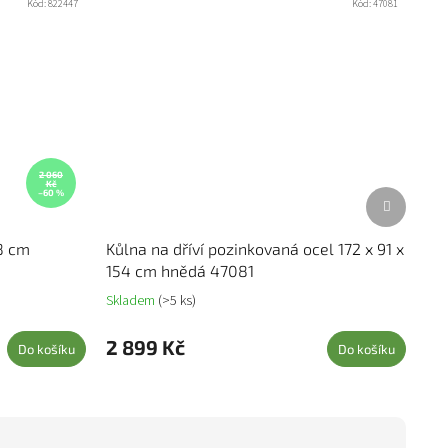
Kód:
822447
Kód:
47081
2 060
Kč
Další prod
–60 %
48 cm
Kůlna na dříví pozinkovaná ocel 172 x 91 x
154 cm hnědá 47081
Skladem
(>5 ks)
2 899 Kč
Do košíku
Do košíku