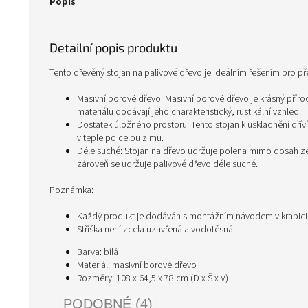
Popis
Detailní popis produktu
Tento dřevěný stojan na palivové dřevo je ideálním řešením pro p
Masivní borové dřevo: Masivní borové dřevo je krásný příro
materiálu dodávají jeho charakteristický, rustikální vzhled.
Dostatek úložného prostoru: Tento stojan k uskladnění dřív
v teple po celou zimu.
Déle suché: Stojan na dřevo udržuje polena mimo dosah ze
zároveň se udržuje palivové dřevo déle suché.
Poznámka:
Každý produkt je dodáván s montážním návodem v krabic
Stříška není zcela uzavřená a vodotěsná.
Barva: bílá
Materiál: masivní borové dřevo
Rozměry: 108 x 64,5 x 78 cm (D x Š x V)
PODOBNÉ (4)