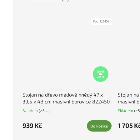
Kód:
822450
2 415
Kč
–61 %
Stojan na dřevo medově hnědý 47 x
Stojan na
39,5 x 48 cm masivní borovice 822450
masivní b
Skladem
(>5 ks)
Skladem
(>5
939 Kč
1 705 K
Do košíku