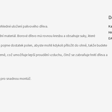
D
řehledné uložení palivového dřeva.
Ka
H
dní materiál. Borové dřevo má rovnou kresbu a obsahuje suky, které
E
í pojme dostatek polen, abyste mohli kdykoli přiložit do ohně, takže budete
mě, což umožňuje lepší proudění vzduchu, čímž se zabraňuje hnití dřeva a
i pro snadnou montáž.