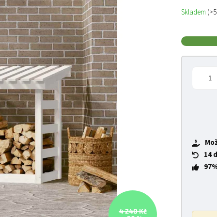
Měrná cena
Skladem
(>5
Mož
14 
97%
4 240 Kč