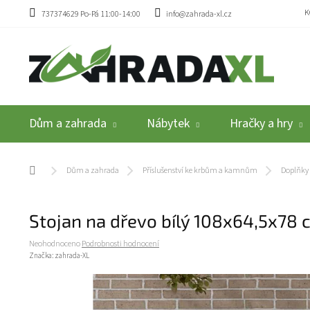
Přejít na obsah
K
737374629 Po-Pá 11:00-14:00
info@zahrada-xl.cz
Dům a zahrada
Nábytek
Hračky a hry
Domů
Dům a zahrada
Příslušenství ke krbům a kamnům
Doplňky 
Stojan na dřevo bílý 108x64,5x78
Průměrné hodnocení produktu je 0,0 z 5 hvězdiček.
Neohodnoceno
Podrobnosti hodnocení
Značka:
zahrada-XL