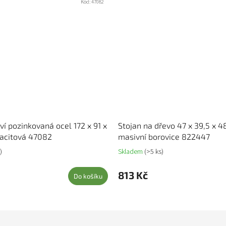
Kód:
47082
ví pozinkovaná ocel 172 x 91 x
Stojan na dřevo 47 x 39,5 x 
racitová 47082
masivní borovice 822447
)
Skladem
(>5 ks)
813 Kč
Do košíku