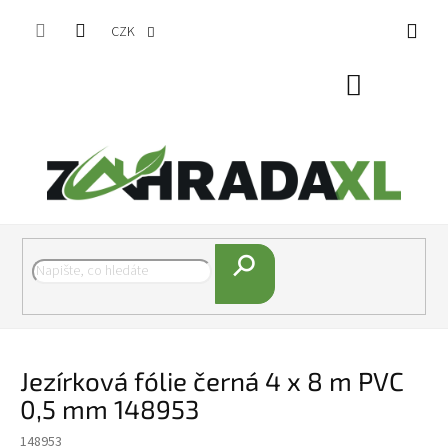
Přejít na obsah
CZK
Nákupní koš
Hledat
Jezírková fólie černá 4 x 8 m PVC
0,5 mm 148953
148953