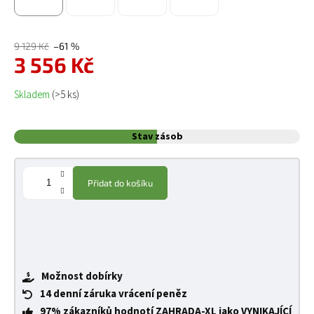
9 129 Kč
–61 %
3 556 Kč
Měrná cena:
Skladem
(>5 ks)
Stav zásob
Přidat do košíku
Možnost dobírky
14 denní záruka vrácení peněz
97% zákazníků hodnotí ZAHRADA-XL jako VYNIKAJÍCÍ