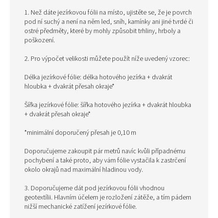
1. Než dáte jezírkovou fólii na místo, ujistěte se, že je povrch
pod ní suchý a není na něm led, sníh, kamínky ani jiné tvrdé či
ostré předměty, které by mohly způsobit trhliny, hrboly a
poškození.
2. Pro výpočet velikosti můžete použít níže uvedený vzorec:
Délka jezírkové fólie: délka hotového jezírka + dvakrát
hloubka + dvakrát přesah okraje*
Šířka jezírkové fólie: šířka hotového jezírka + dvakrát hloubka
+ dvakrát přesah okraje*
*minimální doporučený přesah je 0,10 m
Doporučujeme zakoupit pár metrů navíc kvůli případnému
pochybení a také proto, aby vám fólie vystačila k zastrčení
okolo okrajů nad maximální hladinou vody.
3. Doporučujeme dát pod jezírkovou fólii vhodnou
geotextílii. Hlavním účelem je rozložení zátěže, a tím pádem
nižší mechanické zatížení jezírkové fólie.