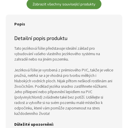
Zobrazit všechny související produkty
Popis
Detailní popis produktu
Tato jezírková fólie představuje ideální základ pro
vybudování vašeho vlastního jezírkového systému na
zahradě nebo na jiném pozemku.
Jezírková fólie je vyrobená z prémiového PVC, takže je velice
pružná, netrhá se a je vhodná pro tvorbu mělkých i
hlubokých vodních ploch. Nijak přitom neškodí rostlinám ani
živočichům. Podklad jezírka snadno zastřihnete nůžkami.
Jeho přilepení nebo připevnění lepidlem na PVC
(polyvinylchlorid) zvládnete také bez potíží. Udělejte si
radost a vytvořte si na svém pozemku malé místečko k
odpočinku, které vám pomůže zapomenout na stres
každodenního života!
Důležité upozornění: