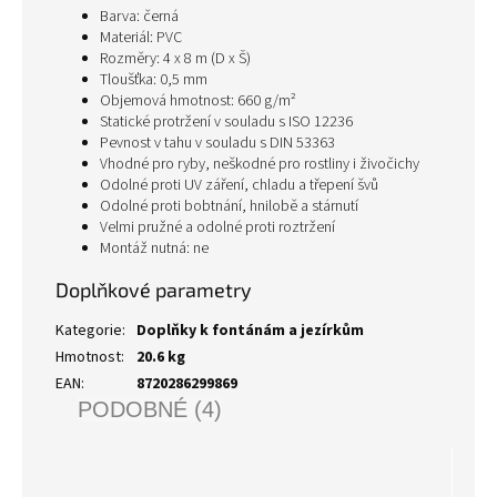
Barva: černá
Materiál: PVC
Rozměry: 4 x 8 m (D x Š)
Tloušťka: 0,5 mm
Objemová hmotnost: 660 g/m²
Statické protržení v souladu s ISO 12236
Pevnost v tahu v souladu s DIN 53363
Vhodné pro ryby, neškodné pro rostliny i živočichy
Odolné proti UV záření, chladu a třepení švů
Odolné proti bobtnání, hnilobě a stárnutí
Velmi pružné a odolné proti roztržení
Montáž nutná: ne
Doplňkové parametry
Kategorie
:
Doplňky k fontánám a jezírkům
Hmotnost
:
20.6 kg
EAN
:
8720286299869
PODOBNÉ (4)