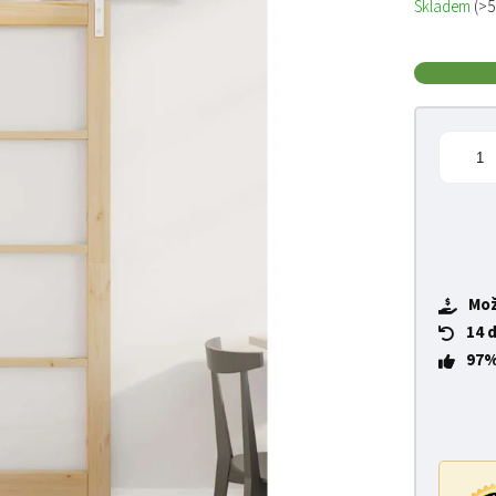
Skladem
(>5
Mož
14 
97%