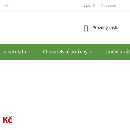
ZPĚTNÝ ODBĚR VYSLOUŽILÝCH ELEKTROZAŘÍZENÍ / BATERIÍ
CZK
REKLAMACE A VRÁCEN
Přihlášení
Nákupní košík
Prázdný košík
i a batolata
Chovatelské potřeby
Umění a zá
 Kč
: