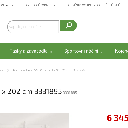
ONTAKTY
OBCHODNÍ PODMÍNKY
PODMÍNKY OCHRANY OSOBNÍCH ÚDAJŮ
Hledat
Tašky a zavazadla
Sportovní náčiní
Kojenc
eře
Posuvné dveře ORKDAL Přírodní 93 x 202 cm 3331895
3 x 202 cm 3331895
3331895
6 345
Měrná cena