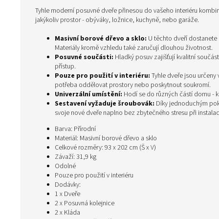
Tyhle moderní posuvné dveře přinesou do vašeho interiéru kombinac
jakýkoliv prostor - obýváky, ložnice, kuchyně, nebo garáže.
Masivní borové dřevo a sklo:
U těchto dveří dostanete 
Materiály kromě vzhledu také zaručují dlouhou životnost.
Posuvné součásti:
Hladký posuv zajišťují kvalitní součás
přístup.
Pouze pro použití v interiéru:
Tyhle dveře jsou určeny 
potřeba oddělovat prostory nebo poskytnout soukromí.
Univerzální umístění:
Hodí se do různých částí domu - kuch
Sestavení vyžaduje šroubovák:
Díky jednoduchým pokyn
svoje nové dveře naplno bez zbytečného stresu při instalac
Barva: Přírodní
Materiál: Masivní borové dřevo a sklo
Celkové rozměry: 93 x 202 cm (Š x V)
Závaží: 31,9 kg
Odolné
Pouze pro použití v interiéru
Dodávky:
1 x Dveře
2 x Posuvná kolejnice
2 x Kláda