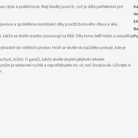
i stylu a praktičnosti. Mají hladký povrch, což je dělá perfektními pro
Ka
H
E
pevnou a spolehlivou konstrukci díky použití borového dřeva a skla.
Ba
ti, takže se dveře snadno posouvají na liště. Díky tomu šetří místo a usnadňují
Po
výhradně do vnitřních prostor. Hodí se skvěle do každého pokoje, kde je
yní, ložnic či garáží, takže skvěle doplní jakýkoliv interiér.
ům je sestavení rychlé a nepotřebujete nic víc než šroubovák. Užívejte si
i.