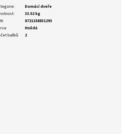
tegorie
:
Domácí dveře
motnost
:
33.52 kg
AN
:
8721158831293
rva
:
Hnědá
čet balíků
:
2