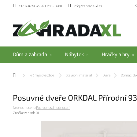
Přejít na obsah
K
737374629 Po-Pá 11:00-14:00
info@zahrada-xl.cz
Dům a zahrada
Nábytek
Hračky a hry
Domů
Průmyslové zboží
Stavební materiál
Dveře
Domácí dv
Posuvné dveře ORKDAL Přírodní 9
Průměrné hodnocení produktu je 0,0 z 5 hvězdiček.
Neohodnoceno
Podrobnosti hodnocení
Značka:
zahrada-XL