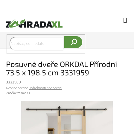
Přejít na obsah
Náku
Hledat
Posuvné dveře ORKDAL Přírodní
73,5 x 198,5 cm 3331959
3331959
Průměrné hodnocení produktu je 0,0 z 5 hvězdiček.
Neohodnoceno
Podrobnosti hodnocení
Značka:
zahrada-XL