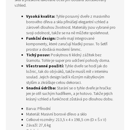
skla a práškově lakované oceli jim dodává sofistikovaný
vzhled.
Vysoká kvalita:
Tyhle posuvný dveře z masivního
borového dřeva a skla přinášejí elegantní vzhled a
zároveň dlouhou životnost. Materiály jsou vybrané pro
svoji odolnost, takže se na ně můžete spolehnout.
Funkční design:
Dveře mají integrované
komponenty, které zaručují hladký posuv. To šetří
prostor a dodává moderní šmrnc.
Tichý posuv:
Poskytnou ti klidný zážitek bez
šramotu. Tohle je super pro udržení pohody doma.
Všestranné použití:
Tyhle dveře se hodí jak do
ložnic, tak do obýváků, takže musíš mít v interiéru
soulad. Jejich design ladí k různým nábytkovým
stylům a zkrášluje celou dekoraci.
Snadná údržba:
Starání se o tyhle dveře je hračka:
jen je otři suchým hadříkem, a je hotovo. Takže jejich
krásný vzhled a funkčnost zůstává po dlouhou dobu.
Barva: Přírodní
Materiál: Masivní borové dřevo a sklo
Celkové rozměry: 213,5 x 4 x 198,5 cm (D x Š x V)
Závaží: 27,6 kg