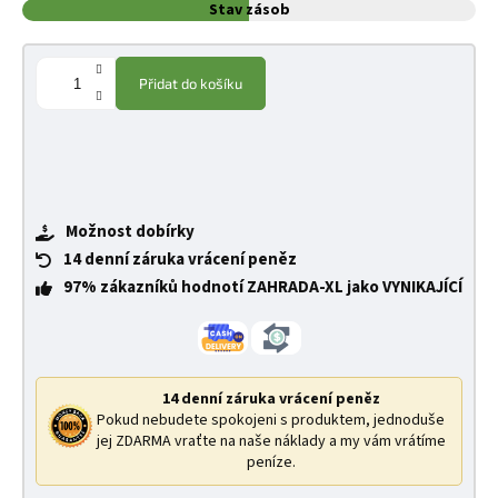
Stav zásob
Přidat do košíku
Možnost dobírky
14 denní záruka vrácení peněz
97% zákazníků hodnotí ZAHRADA-XL jako VYNIKAJÍCÍ
14 denní záruka vrácení peněz
Pokud nebudete spokojeni s produktem, jednoduše
jej ZDARMA vraťte na naše náklady a my vám vrátíme
peníze.