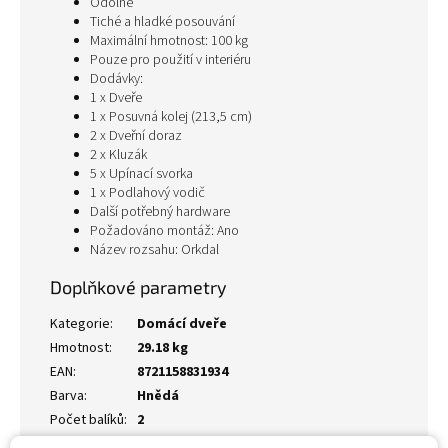
Odolné
Tiché a hladké posouvání
Maximální hmotnost: 100 kg
Pouze pro použití v interiéru
Dodávky:
1 x Dveře
1 x Posuvná kolej (213,5 cm)
2 x Dveřní doraz
2 x Kluzák
5 x Upínací svorka
1 x Podlahový vodič
Další potřebný hardware
Požadováno montáž: Ano
Název rozsahu: Orkdal
Doplňkové parametry
Kategorie
:
Domácí dveře
Hmotnost
:
29.18 kg
EAN
:
8721158831934
Barva
:
Hnědá
Počet balíků
:
2