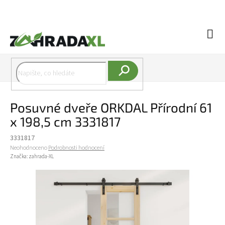
Přejít na obsah
Náku
Hledat
Posuvné dveře ORKDAL Přírodní 61
x 198,5 cm 3331817
3331817
Průměrné hodnocení produktu je 0,0 z 5 hvězdiček.
Neohodnoceno
Podrobnosti hodnocení
Značka:
zahrada-XL