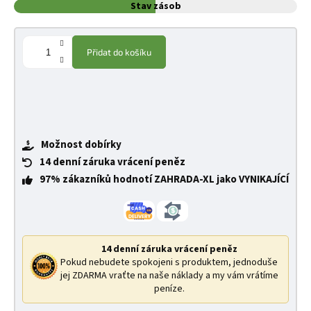
Stav zásob
Přidat do košíku
Možnost dobírky
14 denní záruka vrácení peněz
97% zákazníků hodnotí ZAHRADA-XL jako VYNIKAJÍCÍ
14 denní záruka vrácení peněz
Pokud nebudete spokojeni s produktem, jednoduše
jej ZDARMA vraťte na naše náklady a my vám vrátíme
peníze.