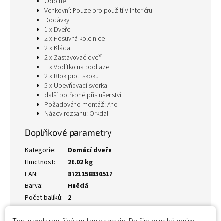
Odolné
Venkovní: Pouze pro použití V interiéru
Dodávky:
1 x Dveře
2 x Posuvná kolejnice
2 x Kláda
2 x Zastavovač dveří
1 x Vodítko na podlaze
2 x Blok proti skoku
5 x Upevňovací svorka
další potřebné příslušenství
Požadováno montáž: Ano
Název rozsahu: Orkdal
Doplňkové parametry
Kategorie
:
Domácí dveře
Hmotnost
:
26.02 kg
EAN
:
8721158830517
Barva
:
Hnědá
Počet balíků
:
2