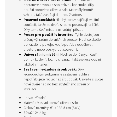
Masivní borové dřevo a sklo:
U těchto dveří
dostanete pevnou a spolehlivou konstrukci díky
použití borového dřeva a skla. Materiály kromě
vzhledu také zaručují dlouhou životnost.
Posuvné součásti:
Hladký posuv zajišťují kvalitní
součásti, takže se dveře snadno posouvají na liště.
Díky tomu šetří místo a usnadňují přístup.
Pouze pro použití v interiéru:
Tyhle dveře jsou
určeny výhradně do vnitřních prostor. Hodí se skvěle
do každého pokoje, kde je potřeba oddělovat
prostory nebo poskytnout soukromí.
Univerzální umístění:
Hodí se do různých částí
domu - kuchyní, ložnic či garáží, takže skvěle doplní
jakýkoliv interiér.
Sestavení vyžaduje šroubovák:
Díky
jednoduchým pokynům je sestavení rychlé a
nepotřebujete nic víc než šroubovák. Užívejte si svoje
nové dveře naplno bez zbytečného stresu při
instalaci.
Barva: Přírodní
Materiál: Masivní borové dřevo a sklo
Celkové rozměry: 61 x 198,5 cm (Š x V)
Závaží: 24,4 kg