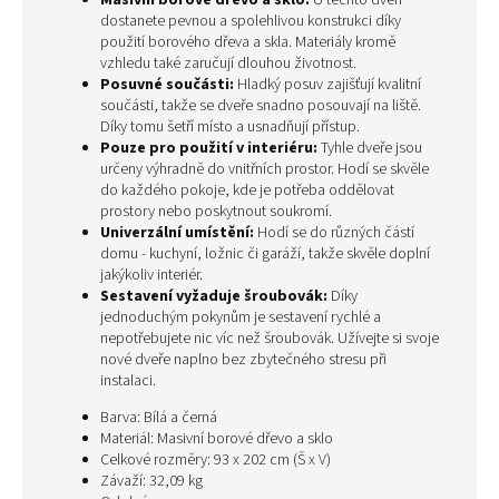
Masivní borové dřevo a sklo:
U těchto dveří
dostanete pevnou a spolehlivou konstrukci díky
použití borového dřeva a skla. Materiály kromě
vzhledu také zaručují dlouhou životnost.
Posuvné součásti:
Hladký posuv zajišťují kvalitní
součásti, takže se dveře snadno posouvají na liště.
Díky tomu šetří místo a usnadňují přístup.
Pouze pro použití v interiéru:
Tyhle dveře jsou
určeny výhradně do vnitřních prostor. Hodí se skvěle
do každého pokoje, kde je potřeba oddělovat
prostory nebo poskytnout soukromí.
Univerzální umístění:
Hodí se do různých částí
domu - kuchyní, ložnic či garáží, takže skvěle doplní
jakýkoliv interiér.
Sestavení vyžaduje šroubovák:
Díky
jednoduchým pokynům je sestavení rychlé a
nepotřebujete nic víc než šroubovák. Užívejte si svoje
nové dveře naplno bez zbytečného stresu při
instalaci.
Barva: Bílá a černá
Materiál: Masivní borové dřevo a sklo
Celkové rozměry: 93 x 202 cm (Š x V)
Závaží: 32,09 kg