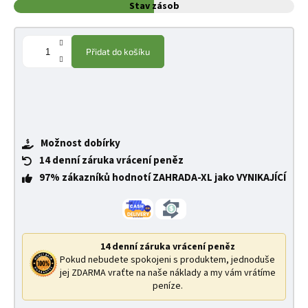
Stav zásob
Přidat do košíku
Možnost dobírky
14 denní záruka vrácení peněz
97% zákazníků hodnotí ZAHRADA-XL jako VYNIKAJÍCÍ
14 denní záruka vrácení peněz
Pokud nebudete spokojeni s produktem, jednoduše
jej ZDARMA vraťte na naše náklady a my vám vrátíme
peníze.