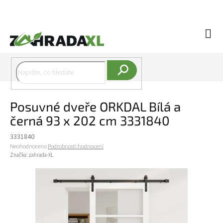
Přejít na obsah
Náku
Hledat
Posuvné dveře ORKDAL Bílá a
černá 93 x 202 cm 3331840
3331840
Průměrné hodnocení produktu je 0,0 z 5 hvězdiček.
Neohodnoceno
Podrobnosti hodnocení
Značka:
zahrada-XL