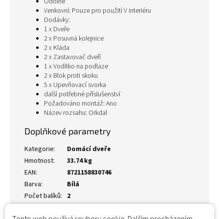
Odolné
Venkovní: Pouze pro použití V interiéru
Dodávky:
1 x Dveře
2 x Posuvná kolejnice
2 x Kláda
2 x Zastavovač dveří
1 x Vodítko na podlaze
2 x Blok proti skoku
5 x Upevňovací svorka
další potřebné příslušenství
Požadováno montáž: Ano
Název rozsahu: Orkdal
Doplňkové parametry
Kategorie
:
Domácí dveře
Hmotnost
:
33.74 kg
EAN
:
8721158830746
Barva
:
Bílá
Počet balíků
:
2