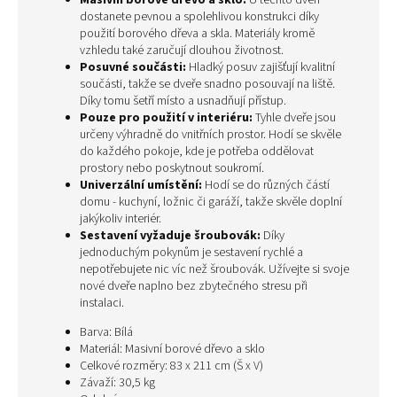
Masivní borové dřevo a sklo:
U těchto dveří
dostanete pevnou a spolehlivou konstrukci díky
použití borového dřeva a skla. Materiály kromě
vzhledu také zaručují dlouhou životnost.
Posuvné součásti:
Hladký posuv zajišťují kvalitní
součásti, takže se dveře snadno posouvají na liště.
Díky tomu šetří místo a usnadňují přístup.
Pouze pro použití v interiéru:
Tyhle dveře jsou
určeny výhradně do vnitřních prostor. Hodí se skvěle
do každého pokoje, kde je potřeba oddělovat
prostory nebo poskytnout soukromí.
Univerzální umístění:
Hodí se do různých částí
domu - kuchyní, ložnic či garáží, takže skvěle doplní
jakýkoliv interiér.
Sestavení vyžaduje šroubovák:
Díky
jednoduchým pokynům je sestavení rychlé a
nepotřebujete nic víc než šroubovák. Užívejte si svoje
nové dveře naplno bez zbytečného stresu při
instalaci.
Barva: Bílá
Materiál: Masivní borové dřevo a sklo
Celkové rozměry: 83 x 211 cm (Š x V)
Závaží: 30,5 kg