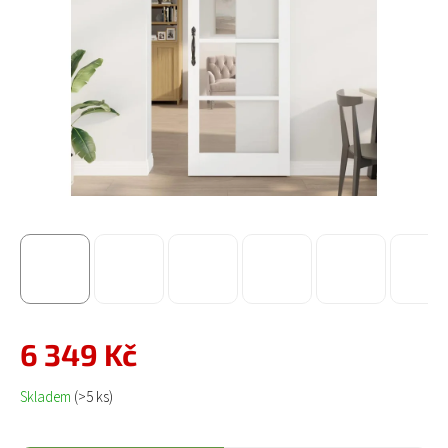
6 349 Kč
Měrná cena:
Skladem
(>5 ks)