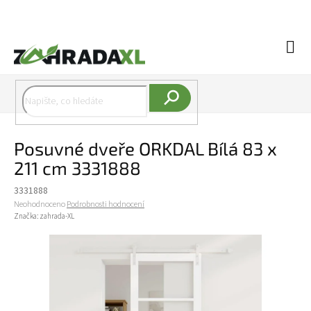
Přejít na obsah
Náku
Hledat
Posuvné dveře ORKDAL Bílá 83 x
211 cm 3331888
3331888
Průměrné hodnocení produktu je 0,0 z 5 hvězdiček.
Neohodnoceno
Podrobnosti hodnocení
Značka:
zahrada-XL