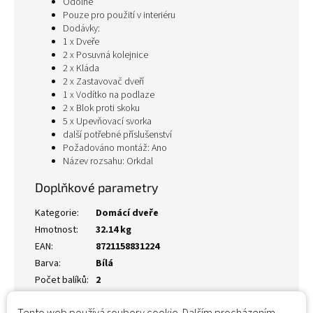
Odolné
Pouze pro použití v interiéru
Dodávky:
1 x Dveře
2 x Posuvná kolejnice
2 x Kláda
2 x Zastavovač dveří
1 x Vodítko na podlaze
2 x Blok proti skoku
5 x Upevňovací svorka
další potřebné příslušenství
Požadováno montáž: Ano
Název rozsahu: Orkdal
Doplňkové parametry
Kategorie
:
Domácí dveře
Hmotnost
:
32.14 kg
EAN
:
8721158831224
Barva
:
Bílá
Počet balíků
:
2