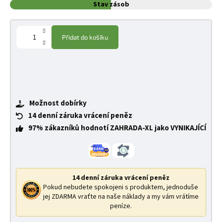
Stav zásob
Přidat do košíku
Možnost dobírky
14 denní záruka vrácení peněz
97% zákazníků hodnotí ZAHRADA-XL jako VYNIKAJÍCÍ
14 denní záruka vrácení peněz
Pokud nebudete spokojeni s produktem, jednoduše
jej ZDARMA vraťte na naše náklady a my vám vrátíme
peníze.