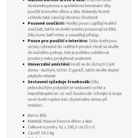
Masivní borové dřevo a sklo:
U těchto dveří
dostanete pevnou a spolehlivou konstrukci díky
použití borového dřeva a skla. Materiály kromě
vzhledu také zaručují dlouhou životnost.
Posuvné součásti:
Hladký posuv zajišťují kvalitní
součásti, takže se dveře snadno posouvají na liště.
Díky tomu šetří místo a usnadňují přístup.
Pouze pro použití v interiéru:
Tyhle dveře jsou
určeny výhradně do vnitřních prostor. Hodí se skvěle
do každého pokoje, kde je potřeba oddělovat
prostory nebo poskytnout soukromí.
Univerzální umístění:
Hodí se do různých částí
domu - kuchyní, ložnic či garáží, takže skvěle doplní
jakýkoliv interiér.
Sestavení vyžaduje šroubovák:
Díky
jednoduchým pokynům je sestavení rychlé a
nepotřebujete nic víc než šroubovák. Užívejte si svoje
nové dveře naplno bez zbytečného stresu při
instalaci.
Barva: Bílá
Materiál: Masivní borové dřevo a sklo
Celkové rozměry: 61 x 198,5 cm (Š x V)
Závaží: 24,5 kg