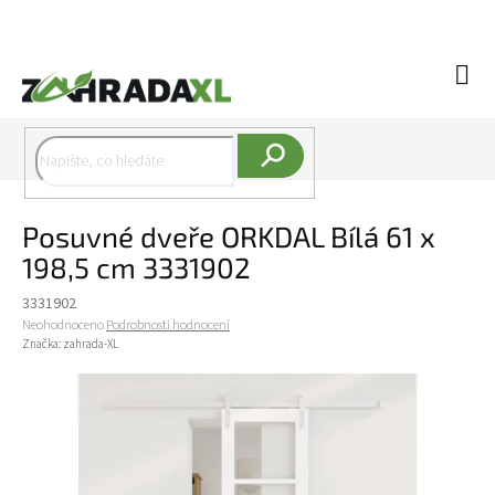
Přejít na obsah
Náku
Hledat
Posuvné dveře ORKDAL Bílá 61 x
198,5 cm 3331902
3331902
Průměrné hodnocení produktu je 0,0 z 5 hvězdiček.
Neohodnoceno
Podrobnosti hodnocení
Značka:
zahrada-XL