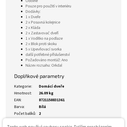
Odolné
Pouze pro použití v interiéru
Dodávky:
1 x Dveře
2 x Posuvná kolejnice
2 x Kláda
2 x Zastavovač dveří
1 x Vodítko na podlaze
2 x Blok proti skoku
5 x Upevňovací svorka
další potřebné příslušenství
Požadováno montáž: Ano
Název rozsahu: Orkdal
Doplňkové parametry
Kategorie
:
Domácí dveře
Hmotnost
:
26.09 kg
EAN
:
8721158831361
Barva
:
Bílá
Počet balíků
:
2