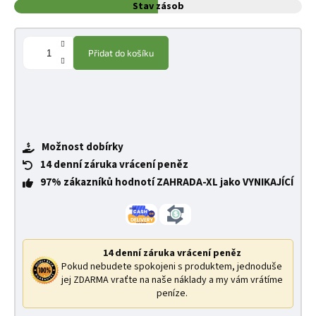
Stav zásob
Přidat do košíku
Možnost dobírky
14 denní záruka vrácení peněz
97% zákazníků hodnotí ZAHRADA-XL jako VYNIKAJÍCÍ
14 denní záruka vrácení peněz
Pokud nebudete spokojeni s produktem, jednoduše
jej ZDARMA vraťte na naše náklady a my vám vrátíme
peníze.