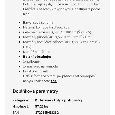
Pokud si nejste jisti, můžete se poradit s odborníkem.
Přečtěte si všechny kroky pokynů a postupujte podle
nich.
Barva: šedá sonoma
Materiál: kompozitní dřevo, kov
Celkové rozměry: 69,5 x 34 x 180 cm (Š x H x V)
Rozměry příborníku: 69,5 x 34 x 90 cm (Š x H x V)
Rozměry horní části příborníku: 69,5 x 34 x 90 cm (Š x
H x V)
Montáž nutná: ano
Balení obsahuje:
1x příborník
1x nástavec na komodu
Legal Documents:
Další informace o tom, jak předcházet překlopení
nábytku naleznete
zde
Doplňkové parametry
Kategorie
:
Bufetové stoly a příborníky
Hmotnost
:
57.22 kg
EAN
:
8720845493332