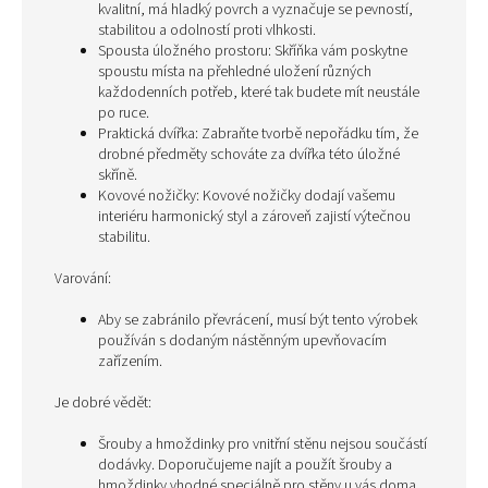
kvalitní, má hladký povrch a vyznačuje se pevností,
stabilitou a odolností proti vlhkosti.
Spousta úložného prostoru: Skříňka vám poskytne
spoustu místa na přehledné uložení různých
každodenních potřeb, které tak budete mít neustále
po ruce.
Praktická dvířka: Zabraňte tvorbě nepořádku tím, že
drobné předměty schováte za dvířka této úložné
skříně.
Kovové nožičky: Kovové nožičky dodají vašemu
interiéru harmonický styl a zároveň zajistí výtečnou
stabilitu.
Varování:
Aby se zabránilo převrácení, musí být tento výrobek
používán s dodaným nástěnným upevňovacím
zařízením.
Je dobré vědět:
Šrouby a hmoždinky pro vnitřní stěnu nejsou součástí
dodávky. Doporučujeme najít a použít šrouby a
hmoždinky vhodné speciálně pro stěny u vás doma.