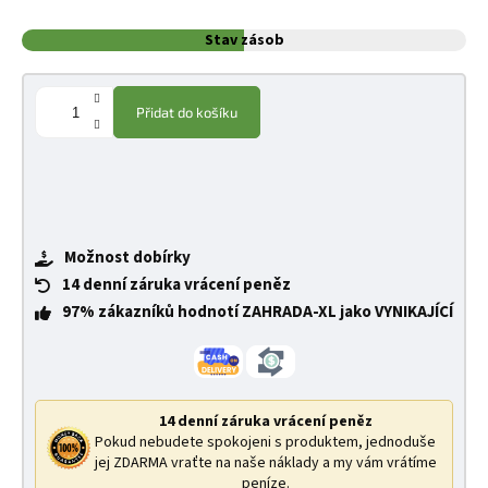
Stav zásob
Přidat do košíku
Možnost dobírky
14 denní záruka vrácení peněz
97% zákazníků hodnotí ZAHRADA-XL jako VYNIKAJÍCÍ
14 denní záruka vrácení peněz
Pokud nebudete spokojeni s produktem, jednoduše
jej ZDARMA vraťte na naše náklady a my vám vrátíme
peníze.