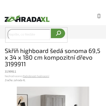
Přejít na obsah
Náku
Hledat
Skříň highboard šedá sonoma 69,5
x 34 x 180 cm kompozitní dřevo
3199911
3199911
Průměrné hodnocení produktu je 0,0 z 5 hvězdiček.
Neohodnoceno
Podrobnosti hodnocení
Značka:
zahrada-XL