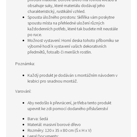
přírodní materiál. Borové dřevo má rovnou kresbu a
obsahuje suky, které materiálu dodávají jeho
charakteristický, rustikální vzhled.
Spousta úložného prostoru: Skříňka vám poskytne
spoustu místa na přehledné uložení různých
každodenních potřeb, které tak budete mít neustále
po ruce.
Možnost vystavení: Horní deska tohoto příborníku se
výborně hodí k vystavení vašich dekorativních
předmětů, fotoalb či menších rostlin.
Poznámka:
Každý produkt je dodáván s montážním návodem v
krabici pro snadnou montáž.
Varování:
Aby nedošlo k převrácení, je třeba tento produkt
upevnit ke zdi pomocí dodaného příslušenství
Barva: šedá
Materiál: masivní borové dřevo
Rozměry: 120 x 35 x 80 cm (Š x H x V)
Legal Documents: