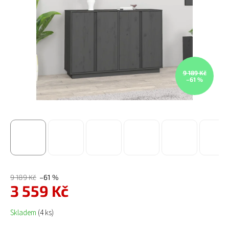
9 189 Kč
–61 %
9 189 Kč
–61 %
3 559 Kč
Měrná cena:
Skladem
(4 ks)