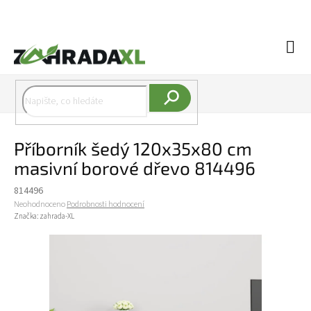
Přejít na obsah
Náku
Hledat
Příborník šedý 120x35x80 cm
masivní borové dřevo 814496
814496
Průměrné hodnocení produktu je 0,0 z 5 hvězdiček.
Neohodnoceno
Podrobnosti hodnocení
Značka:
zahrada-XL