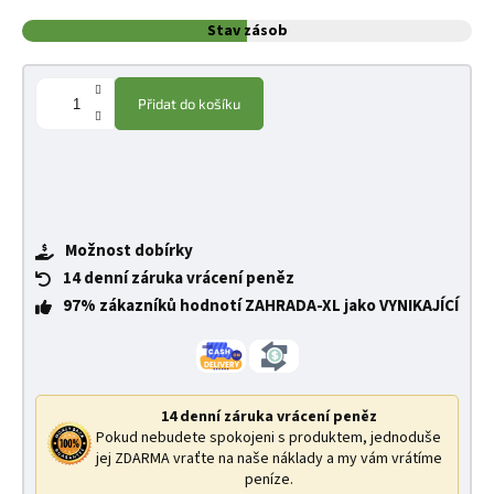
Stav zásob
Přidat do košíku
Možnost dobírky
14 denní záruka vrácení peněz
97% zákazníků hodnotí ZAHRADA-XL jako VYNIKAJÍCÍ
14 denní záruka vrácení peněz
Pokud nebudete spokojeni s produktem, jednoduše
jej ZDARMA vraťte na naše náklady a my vám vrátíme
peníze.