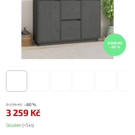
8 236 Kč
–60 %
8 236 Kč
–60 %
3 259 Kč
Měrná cena:
Skladem
(>5 ks)