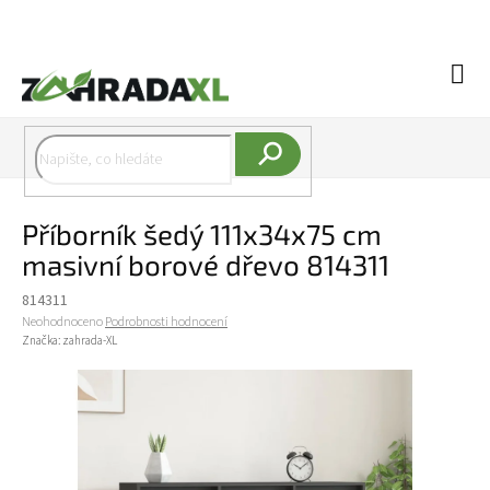
Přejít na obsah
Náku
Hledat
Příborník šedý 111x34x75 cm
masivní borové dřevo 814311
814311
Průměrné hodnocení produktu je 0,0 z 5 hvězdiček.
Neohodnoceno
Podrobnosti hodnocení
Značka:
zahrada-XL