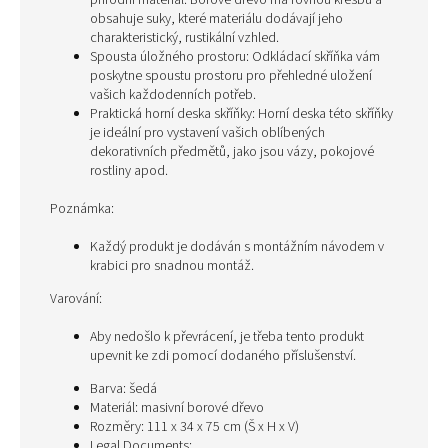
přírodní materiál. Borové dřevo má rovnou kresbu a
obsahuje suky, které materiálu dodávají jeho
charakteristický, rustikální vzhled.
Spousta úložného prostoru: Odkládací skříňka vám
poskytne spoustu prostoru pro přehledné uložení
vašich každodenních potřeb.
Praktická horní deska skříňky: Horní deska této skříňky
je ideální pro vystavení vašich oblíbených
dekorativních předmětů, jako jsou vázy, pokojové
rostliny apod.
Poznámka:
Každý produkt je dodáván s montážním návodem v
krabici pro snadnou montáž.
Varování:
Aby nedošlo k převrácení, je třeba tento produkt
upevnit ke zdi pomocí dodaného příslušenství.
Barva: šedá
Materiál: masivní borové dřevo
Rozměry: 111 x 34 x 75 cm (Š x H x V)
Legal Documents: