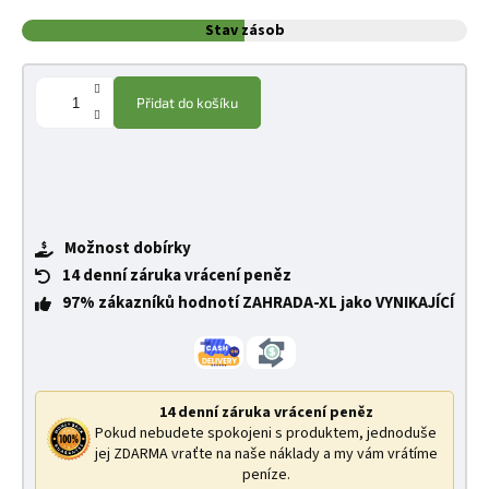
Stav zásob
Přidat do košíku
Možnost dobírky
14 denní záruka vrácení peněz
97% zákazníků hodnotí ZAHRADA-XL jako VYNIKAJÍCÍ
14 denní záruka vrácení peněz
Pokud nebudete spokojeni s produktem, jednoduše
jej ZDARMA vraťte na naše náklady a my vám vrátíme
peníze.