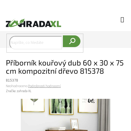
Přejít na obsah
Náku
Hledat
Příborník kouřový dub 60 x 30 x 75
cm kompozitní dřevo 815378
815378
Průměrné hodnocení produktu je 0,0 z 5 hvězdiček.
Neohodnoceno
Podrobnosti hodnocení
Značka:
zahrada-XL