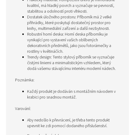
Praktický materiál: Kompozitní dřevo je mimořádně
kvalitní, má hladký povrch a vyznačuje se pevností,
stabilitou a odolností proti vlhkosti.
Dostatek úložného prostoru: Příborník má 2 velké
přihrádky, které poskytují dostatečný prostor pro
knihy, multimediální zařízení a další nezbytnosti.
Robustní horní deska: Horní deska příborníku je
vynikající pro vystavení vašich oblíbených
dekorativních předmětů, jako jsou fotorámečky a
rostliny v květináčích.
Trendy design: Tento stylový příborník se vyznačuje
čistými liniemi a minimalistickým vzhledem, který
dodá vašemu stávajícímu interiéru moderní nádech.
Poznámka:
Každý produkt je dodáván s montážním návodem v
krabici pro snadnou montáž.
Varování:
Aby nedošlo k převrácení, je třeba tento produkt
upevnit ke zdi pomocí dodaného příslušenství.