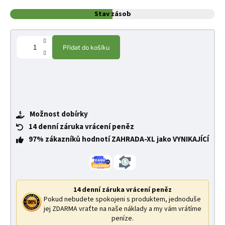
Stav zásob
Přidat do košíku
Možnost dobírky
14 denní záruka vrácení peněz
97% zákazníků hodnotí ZAHRADA-XL jako VYNIKAJÍCÍ
14 denní záruka vrácení peněz
Pokud nebudete spokojeni s produktem, jednoduše
jej ZDARMA vraťte na naše náklady a my vám vrátíme
peníze.