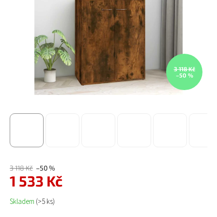
3 118 Kč
–50 %
3 118 Kč
–50 %
1 533 Kč
Měrná cena:
Skladem
(>5 ks)