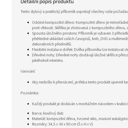
Detailní popis produktu
Tento stylový a praktický příborník uspokojí všechny vaše požad
Odolné kompozitní dřevo: Kompozitní dřevo je mimořádně kv
proti vlhkosti. Skříňka je zhotovená z kompozitního dřeva, c
Spousta úložného prostoru: Příborník je vybaven 3 přihrád
přehledné ukládání vašich časopisů, knih, DVD a multimediál
dekorativních předmětů.
Flexibilní instalace dvířek: Dvířka příborníku lze instalova
Dřevěné nohy: Dřevěné nohy dodávají úložné skříňce přirozen
jakéhokoli interiéru.
Varování:
Aby nedošlo k převrácení, je třeba tento produkt upevnit k
Poznámka:
Každý produkt je dodáván s montážním návodem v krabic
Barva: kouřový dub
Materiál: kompozitní dřeva, tvrzené sklo, masivní eukalypt
Rozměry: 34,5 x 34 x 90 cm (Š x H x V)