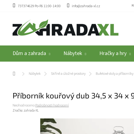
Přejít na obsah
K
737374629 Po-Pá 11:00-14:00
info@zahrada-xl.cz
Dům a zahrada
Nábytek
Hračky a hry
Domů
Nábytek
Skříně a úložné prostory
Bufetové stoly a příborníky
Příborník kouřový dub 34,5 x 34 x
Průměrné hodnocení produktu je 0,0 z 5 hvězdiček.
Neohodnoceno
Podrobnosti hodnocení
Značka:
zahrada-XL