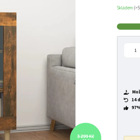
Měrná cena
Skladem
(>5
Mož
14 
97%
3 299 Kč