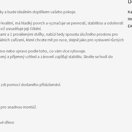
D
avky a bude ideálním doplňkem vašeho pokoje.
Ka
H
alitní, má hladký povrch a vyznačuje se pevností, stabilitou a odolností
E
ož usnadňuje její čištění.
kami a 1 prosklenými dvířky, nabízí tedy spoustu úložného prostoru pro
ních zařízení, které chcete mít po ruce, stejně jako pro vystavení různých
t vlevo nebo vpravo podle toho, co vám více vyhovuje.
ý a příjemný vzhled a zároveň zajišťují stabilitu. Skvěle se hodí do
e zdi pomocí dodaného příslušenství.
i pro snadnou montáž.
ové dřevo