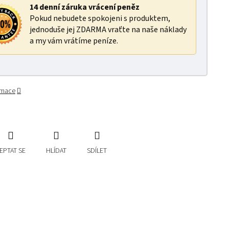
14 denní záruka vrácení peněz
Pokud nebudete spokojeni s produktem,
jednoduše jej ZDARMA vraťte na naše náklady
a my vám vrátíme peníze.
ormace
EPTAT SE
HLÍDAT
SDÍLET