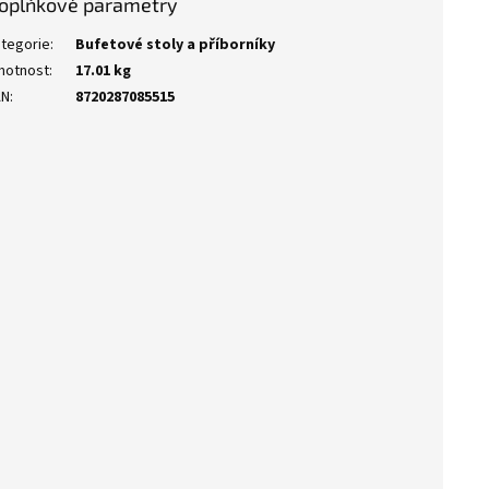
oplňkové parametry
tegorie
:
Bufetové stoly a příborníky
motnost
:
17.01 kg
AN
:
8720287085515