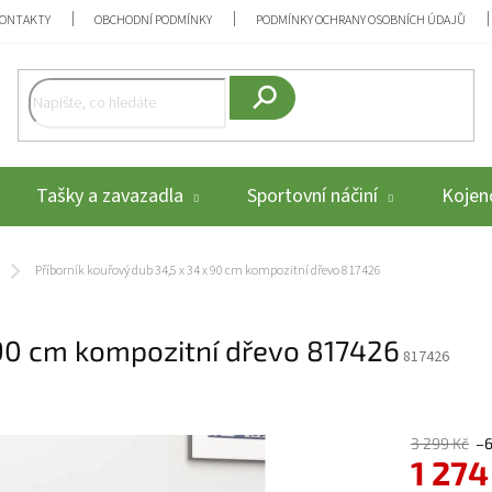
ONTAKTY
OBCHODNÍ PODMÍNKY
PODMÍNKY OCHRANY OSOBNÍCH ÚDAJŮ
Hledat
Tašky a zavazadla
Sportovní náčiní
Kojenc
Příborník kouřový dub 34,5 x 34 x 90 cm kompozitní dřevo 817426
 90 cm kompozitní dřevo 817426
817426
3 299 Kč
–
1 274