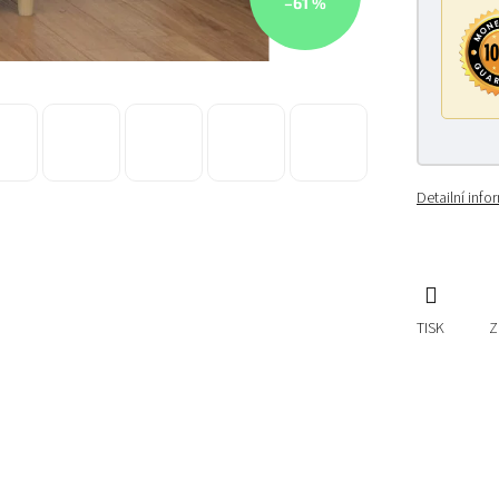
–61 %
Detailní inf
TISK
Z