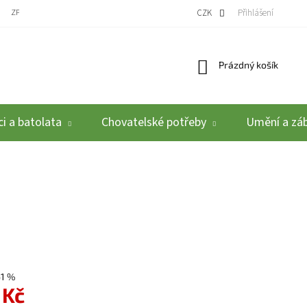
ZPĚTNÝ ODBĚR VYSLOUŽILÝCH ELEKTROZAŘÍZENÍ / BATERIÍ
CZK
REKLAMACE A VRÁCEN
Přihlášení
Nákupní košík
Prázdný košík
i a batolata
Chovatelské potřeby
Umění a zá
61 %
 Kč