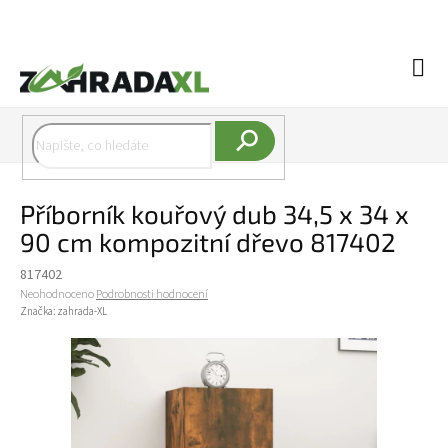
Přejít na obsah
Náku
Hledat
Příborník kouřový dub 34,5 x 34 x
90 cm kompozitní dřevo 817402
817402
Průměrné hodnocení produktu je 0,0 z 5 hvězdiček.
Neohodnoceno
Podrobnosti hodnocení
Značka:
zahrada-XL