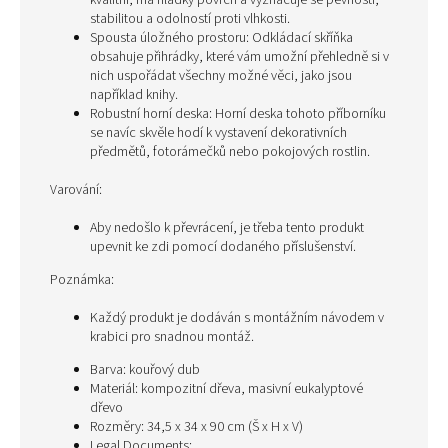
kvalitní, má hladký povrch a vyznačuje se pevností,
stabilitou a odolností proti vlhkosti.
Spousta úložného prostoru: Odkládací skříňka
obsahuje přihrádky, které vám umožní přehledně si v
nich uspořádat všechny možné věci, jako jsou
například knihy.
Robustní horní deska: Horní deska tohoto příborníku
se navíc skvěle hodí k vystavení dekorativních
předmětů, fotorámečků nebo pokojových rostlin.
Varování:
Aby nedošlo k převrácení, je třeba tento produkt
upevnit ke zdi pomocí dodaného příslušenství.
Poznámka:
Každý produkt je dodáván s montážním návodem v
krabici pro snadnou montáž.
Barva: kouřový dub
Materiál: kompozitní dřeva, masivní eukalyptové
dřevo
Rozměry: 34,5 x 34 x 90 cm (Š x H x V)
Legal Documents: