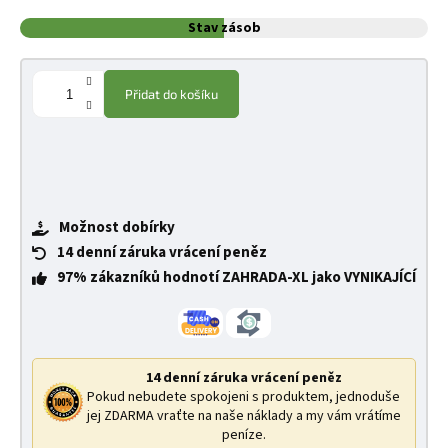
Stav zásob
Přidat do košíku
Možnost dobírky
14 denní záruka vrácení peněz
97% zákazníků hodnotí ZAHRADA-XL jako VYNIKAJÍCÍ
14 denní záruka vrácení peněz
Pokud nebudete spokojeni s produktem, jednoduše
jej ZDARMA vraťte na naše náklady a my vám vrátíme
peníze.