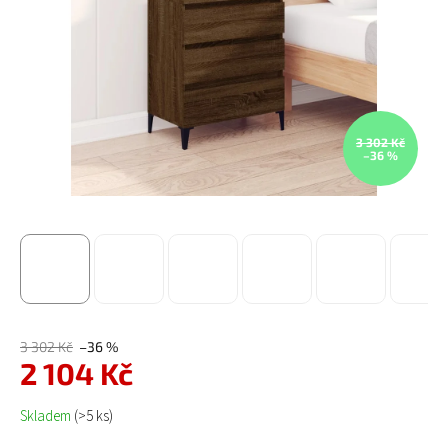
3 302 Kč
–36 %
3 302 Kč
–36 %
2 104 Kč
Měrná cena:
Skladem
(>5 ks)