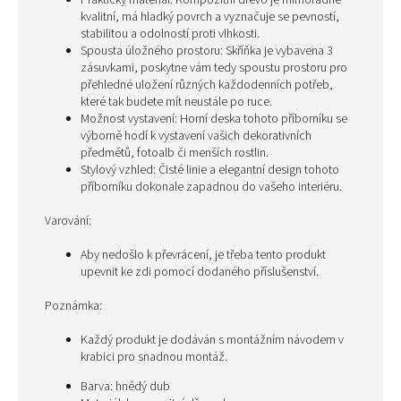
Praktický materiál: Kompozitní dřevo je mimořádně
kvalitní, má hladký povrch a vyznačuje se pevností,
stabilitou a odolností proti vlhkosti.
Spousta úložného prostoru: Skříňka je vybavena 3
zásuvkami, poskytne vám tedy spoustu prostoru pro
přehledné uložení různých každodenních potřeb,
které tak budete mít neustále po ruce.
Možnost vystavení: Horní deska tohoto příborníku se
výborně hodí k vystavení vašich dekorativních
předmětů, fotoalb či menších rostlin.
Stylový vzhled: Čisté linie a elegantní design tohoto
příborníku dokonale zapadnou do vašeho interiéru.
Varování:
Aby nedošlo k převrácení, je třeba tento produkt
upevnit ke zdi pomocí dodaného příslušenství.
Poznámka:
Každý produkt je dodáván s montážním návodem v
krabici pro snadnou montáž.
Barva: hnědý dub