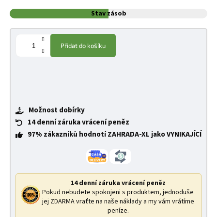
Stav zásob
Přidat do košíku
Možnost dobírky
14 denní záruka vrácení peněz
97% zákazníků hodnotí ZAHRADA-XL jako VYNIKAJÍCÍ
14 denní záruka vrácení peněz
Pokud nebudete spokojeni s produktem, jednoduše
jej ZDARMA vraťte na naše náklady a my vám vrátíme
peníze.