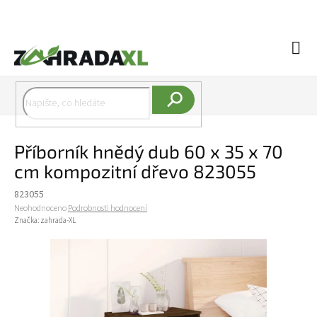
Přejít na obsah
Náku
Hledat
Příborník hnědý dub 60 x 35 x 70
cm kompozitní dřevo 823055
823055
Průměrné hodnocení produktu je 0,0 z 5 hvězdiček.
Neohodnoceno
Podrobnosti hodnocení
Značka:
zahrada-XL