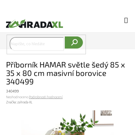
Přejít na obsah
Náku
Hledat
Příborník HAMAR světle šedý 85 x
35 x 80 cm masivní borovice
340499
340499
Průměrné hodnocení produktu je 0,0 z 5 hvězdiček.
Neohodnoceno
Podrobnosti hodnocení
Značka:
zahrada-XL