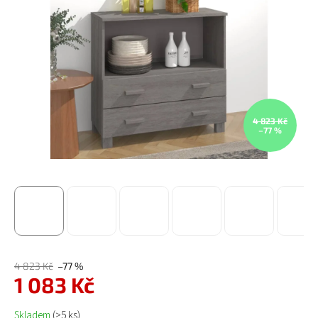
4 823 Kč
–77 %
4 823 Kč
–77 %
1 083 Kč
Měrná cena:
Skladem
(>5 ks)