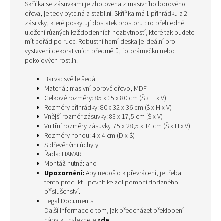
Skříňka se zásuvkami je zhotovena z masivního borového
dřeva, je tedy bytelná a stabilní. Skříňka má 1 přihrádku a 2
zásuvky, které poskytují dostatek prostoru pro přehledné
uložení různých každodenních nezbytností, které tak budete
mít pořád po ruce. Robustní horní deska je ideální pro
vystavení dekorativních předmětů, fotorámečků nebo
pokojových rostlin.
Barva: světle šedá
Materiál: masivní borové dřevo, MDF
Celkové rozměry: 85 x 35 x 80 cm (Š x H x V)
Rozměry přihrádky: 80 x 32 x 36 cm (Š x H x V)
Vnější rozměr zásuvky: 83 x 17,5 cm (Š x V)
Vnitřní rozměry zásuvky: 75 x 28,5 x 14 cm (Š x H x V)
Rozměry nohou: 4 x 4 cm (D x Š)
S dřevěnými úchyty
Řada: HAMAR
Montáž nutná: ano
Upozornění:
Aby nedošlo k převrácení, je třeba
tento produkt upevnit ke zdi pomocí dodaného
příslušenství.
Legal Documents:
Další informace o tom, jak předcházet překlopení
nábytku naleznete
zde