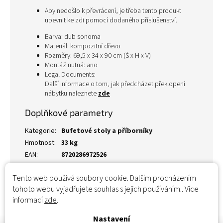
Aby nedošlo k převrácení, je třeba tento produkt
upevnit ke zdi pomocí dodaného příslušenství.
Barva: dub sonoma
Materiál: kompozitní dřevo
Rozměry: 69,5 x 34 x 90 cm (Š x H x V)
Montáž nutná: ano
Legal Documents:
Další informace o tom, jak předcházet překlopení
nábytku naleznete
zde
Doplňkové parametry
Kategorie
:
Bufetové stoly a příborníky
Hmotnost
:
33 kg
EAN
:
8720286972526
Tento web používá soubory cookie. Dalším procházením
tohoto webu vyjadřujete souhlas s jejich používáním.. Více
informací
zde
.
Nastavení