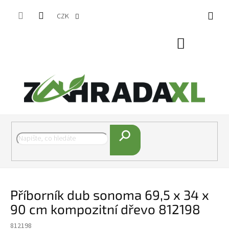
Přejít na obsah
CZK
Nákupní koš
Hledat
Příborník dub sonoma 69,5 x 34 x
90 cm kompozitní dřevo 812198
812198