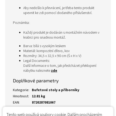
Aby nedošlo k převrácení, je třeba tento produkt
upevnit ke zdi pomocí dodaného příslušenství.
Poznámka:
Každý produkt je dodáván s montážním návodem v
krabici pro snadnou montáž.
Barva: bílá s vysokým leskem
Materiál: kompozitní dřevo, kov
Rozměry: 34,5 x 32,5 x 90 cm (Š x H x V)
Legal Documents:
Další informace o tom, jak předcházet překlopení
nábytku naleznete
zde
Doplňkové parametry
Kategorie
:
Bufetové stoly a příborníky
Hmotnost
:
12.81 kg
EAN
:
8720287081067
Tento web používá soubory cookie. Dalším procházením