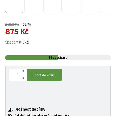
2 358 Kč
–62 %
875 Kč
Měrná cena:
Skladem
(>5 ks)
Stav zásob
Přidat do košíku
Možnost dobírky
14 denní záruka vrácení peněz