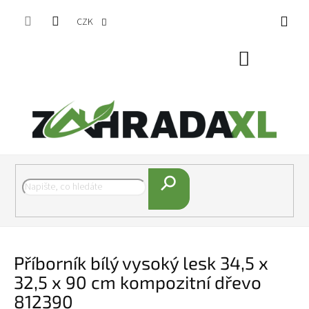
Přejít na obsah
CZK
Nákupní koš
Hledat
Příborník bílý vysoký lesk 34,5 x
32,5 x 90 cm kompozitní dřevo
812390